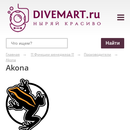
Главная
!!! Функции менеджера !!!
Производители
Akona
Akona