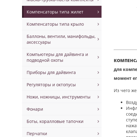
Компенсаторы типа жилет
Компенсаторы типа крыло
Баллоны, вентили, манифольды,
аксессуары
Компьютеры для дайвинга и
подводной охоты
КОМПЕНС
для компе
Приборы для дайвинга
момент ег
Регуляторы и октопусы
Из чего же
Ножи, ножницы, инструменты
Возд
Инфл
Фонари
соед
ступ
Боты, коралловые тапочки
нажа
клап
Перчатки