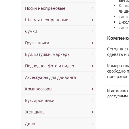
ввер
Клап
Носки неопреновые
лишн
сист
Шлемы неопреновые
D-ко
сист
Сумки
Компенс
Груза, пояса
Сегодня э
одевать и 
Буи, катушки, маркеры
Камера пл
Подводное фото и видео
свободно 
поверхнос
Аксессуары для дайвинга
Компрессоры
В интернет
доступным 
Буксировщики
Женщины
Дети