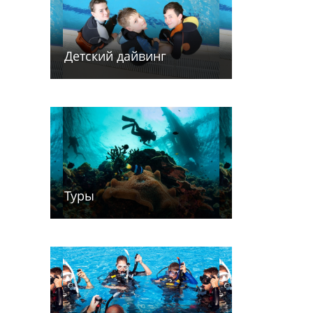
Детский дайв­­инг
Туры