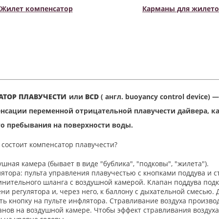
Жилет компенсатор
Карманы для жилет
АТОР ПЛАВУЧЕСТИ
или
BCD
( англ. buoyancy control device
нсации переменной отрицательной плавучести дайвера, как
о пребывания на поверхности воды.
 состоит компенсатор плавучести?
ушная камера (бывает в виде "бублика", "подковы", "жилета").
ятора: пульта управления плавучестью с кнопками поддува и с
инительного шланга с воздушной камерой. Клапан поддува под
ени регулятора и, через него, к баллону с дыхательной смесью
ть кнопку на пульте инфлятора. Стравливание воздуха произво
анов на воздушной камере. Чтобы эффект стравливания воздух