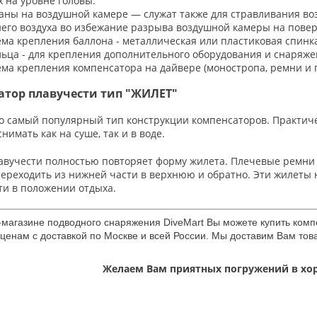
х на уровне головы.
аны на воздушной камере — служат также для стравливания во
его воздуха во избежание разрыва воздушной камеры на повер
ема крепления баллона - металлическая или пластиковая спинка
льца - для крепления дополнительного оборудования и снаряжен
ема крепления компенсатора на дайвере (моностропа, ремни и п
атор плавучести тип "ЖИЛЕТ"
то самый популярный тип конструкции компенсаторов. Практиче
снимать как на суше, так и в воде.
авучести полностью повторяет форму жилета. Плечевые ремни 
переходить из нижней части в верхнюю и обратно. Эти жилеты
ти в положении отдыха.
-магазине подводного снаряжения DiveMart Вы можете купить компе
ценам с доставкой по Москве и всей России. Мы доставим Вам това
Желаем Вам приятных погружений в х