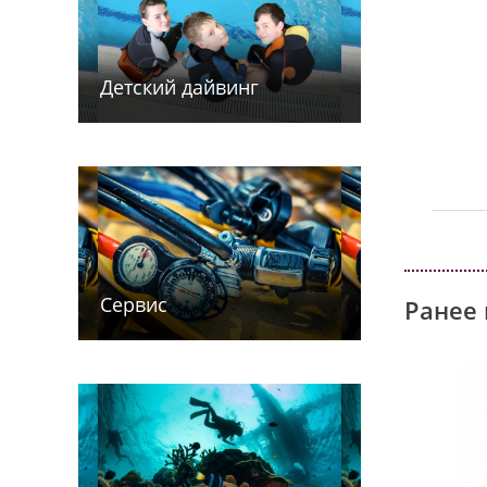
Детский дайв­­инг
Сервис
Ранее 