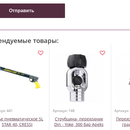
ендуемые товары:
кул: 441
Артикул: 148
Артикул:
ье пневматическое SL
Cтрубцина- переходник
Перехо
STAR 40, CRESSI
Din - Yoke, 300 бар Apeks
град