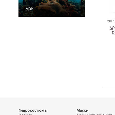
Туры
Арти
AQ
D
Гидрокостюмы
Маски