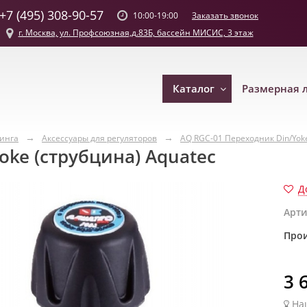
+7 (495) 308-90-57
Заказать звонок
10:00-19:00
г. Москва, ул. Профсоюзная,д.83Б, бассейн МИСИС, 3 этаж
Каталог
Размерная 
винга
Аксессуары для регуляторов
AQ RGC-01 Переходник Din/Yoke
oke (струбцина) Aquatec
Д
Арти
Прои
3 
На