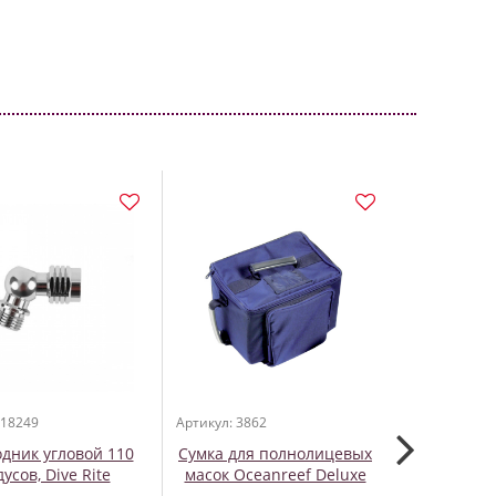
ПОД ЗАКАЗ
 18249
Артикул: 3862
Артикул: 361
дник угловой 110
Сумка для полнолицевых
Стальное 
усов, Dive Rite
масок Oceanreef Deluxe