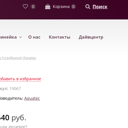
Поиск
0
Корзина
0
линейка
О нас
Контакты
Дайвцентр
 (струбцина) Aquatec
обавить в избранное
кул:
19067
зводитель:
Aquatec
640
руб.
шли дешевле?