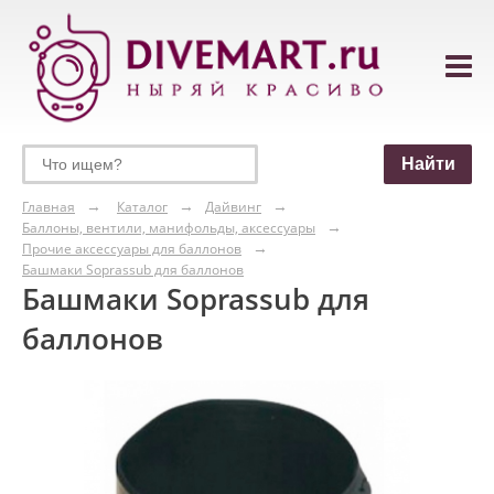
Главная
Каталог
Дайвинг
Баллоны, вентили, манифольды, аксессуары
Прочие аксессуары для баллонов
Башмаки Soprassub для баллонов
Башмаки Soprassub для
баллонов