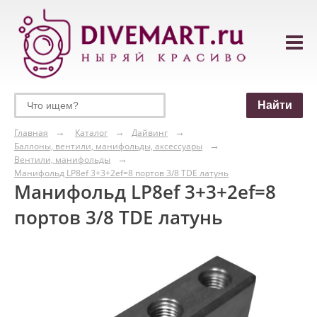
Главная
Каталог
Дайвинг
Баллоны, вентили, манифольды, аксессуары
Вентили, манифольды
Манифольд LP8ef 3+3+2ef=8 портов 3/8 TDE латунь
Манифольд LP8ef 3+3+2ef=8
портов 3/8 TDE латунь