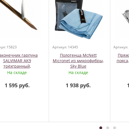
кул: 15823
Артикул: 14345
Артикул:
аконечник гарпуна
Полотенца McNett
Пряжк
SALVIMAR AK9
Micronet из микрофибры,
пояса,
трёхгранный,
Sky Blue
топленный флажок,
На складе
На складе
.сталь, М7 1 флажок.
Akvilon
1 595 руб.
1 938 руб.