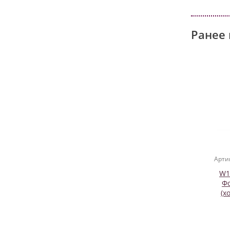
Ранее 
Арти
W1
Фо
(х