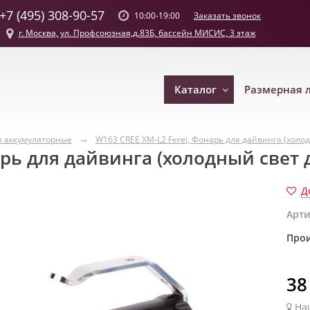
+7 (495) 308-90-57
Заказать звонок
10:00-19:00
г. Москва, ул. Профсоюзная,д.83Б, бассейн МИСИС, 3 этаж
Каталог
Размерная 
 аккумуляторные
W163 CREE XM-L2 Ferei, Фонарь для дайвинга (холод
арь для дайвинга (холодный свет 
Д
Арти
Прои
38
На