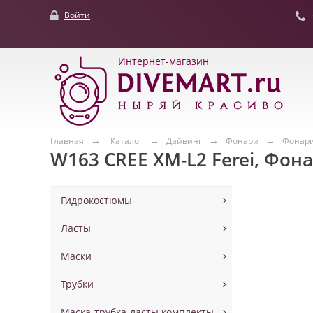
Войти
Интернет-магазин
Главная
Каталог
Дайвинг
Фонари
Фонари
W163 CREE XM-L2 Ferei, Фон
Гидрокостюмы
Ласты
Маски
Трубки
Маска-трубка-ласты комплекты