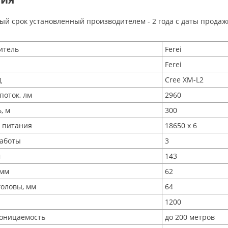
ый срок установленный производителем - 2 года с даты продаж
итель
Ferei
Ferei
д
Cree XM-L2
поток, лм
2960
, м
300
 питания
18650 x 6
аботы
3
м
143
 мм
62
головы, мм
64
1200
оницаемость
до 200 метров