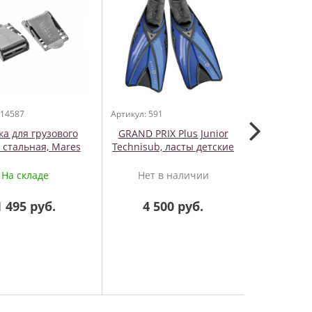
 14587
Артикул: 591
Артикул: 199
а для грузового
GRAND PRIX Plus Junior
Наконеч
 стальная, Mares
Technisub, ласты детские
многозу
зацепами
нержаве
На складе
Нет в наличии
Нет 
Резьба , 
A
1 495 руб.
4 500 руб.
1 5