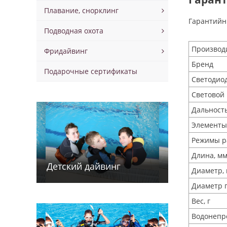
Плавание, снорклинг
Гарантийн
Подводная охота
Производ
Фридайвинг
Бренд
Подарочные сертификаты
Светодио
Световой 
Дальность
Элементы
Режимы р
Длина, м
Детский дайв­­инг
Диаметр,
Диаметр 
Вес, г
Водонепр