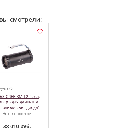
вы смотрели:
кул: 876
63 CREE XM-L2 Ferei,
нарь для дайвинга
олодный свет диода)
2960 lm
Нет в наличии
38 010 руб.