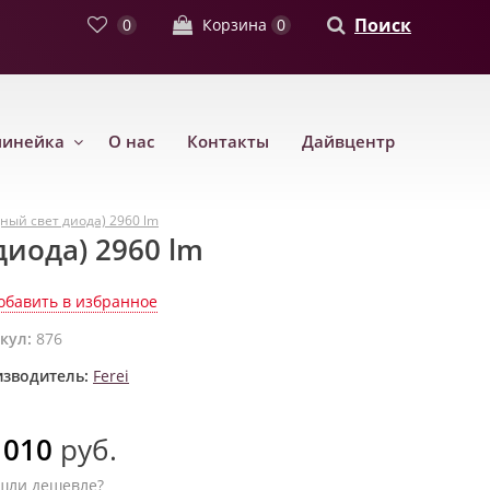
Поиск
0
Корзина
0
линейка
О нас
Контакты
Дайвцентр
ный свет диода) 2960 lm
диода) 2960 lm
обавить в избранное
кул:
876
зводитель:
Ferei
 010
руб.
шли дешевле?