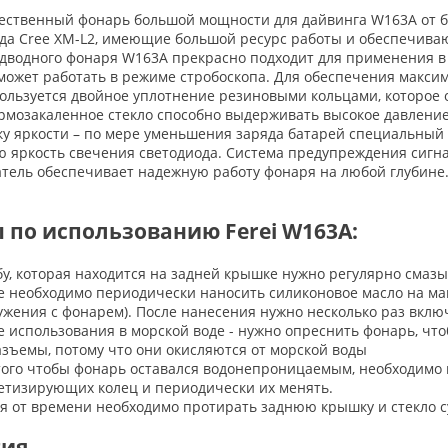
ественный фонарь большой мощности для дайвинга W163A от бр
ода Cree XM-L2, имеющие большой ресурс работы и обеспечива
одводного фонаря W163A прекрасно подходит для применения в
 может работать в режиме стробоскопа. Для обеспечения макс
ользуется двойное уплотнение резиновыми кольцами, которое о
ермозакаленное стекло способно выдерживать высокое давлени
ку яркости – по мере уменьшения заряда батарей специальный
ю яркость свечения светодиода. Система предупреждения сигн
тель обеспечивает надежную работу фонаря на любой глубине
 по использованию Ferei W163A:
бу, которая находится на задней крышке нужно регулярно смазы
е необходимо периодически наносить силиконовое масло на ма
ужения с фонарем). После нанесения нужно несколько раз вкл
е использования в морской воде - нужно опреснить фонарь, что
азъемы, потому что они окисляются от морской воды
того чтобы фонарь оставался водонепроницаемым, необходимо 
етизирующих колец и периодически их менять.
я от времени необходимо протирать заднюю крышку и стекло с
тия