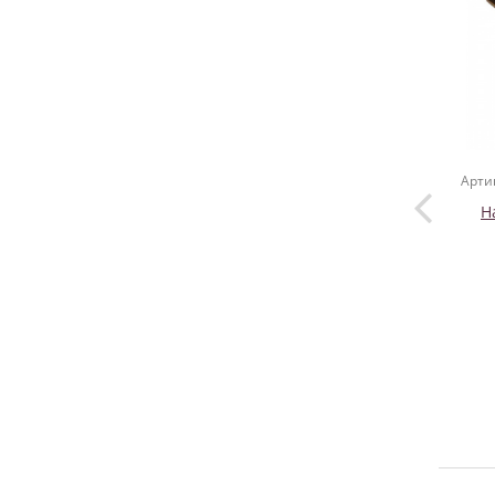
Арти
Н
у
нерж