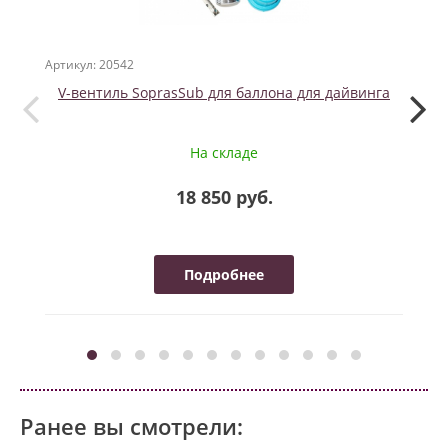
Артикул: 20542
Артикул
V-вентиль SoprasSub для баллона для дайвинга
Sid
На складе
18 850 руб.
Подробнее
Ранее вы смотрели: