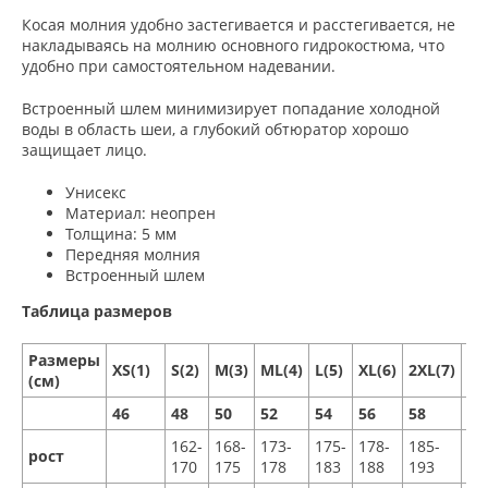
Косая молния удобно застегивается и расстегивается, не
накладываясь на молнию основного гидрокостюма, что
удобно при самостоятельном надевании.
Встроенный шлем минимизирует попадание холодной
воды в область шеи, а глубокий обтюратор хорошо
защищает лицо.
Унисекс
Материал: неопрен
Толщина: 5 мм
Передняя молния
Встроенный шлем
Таблица размеров
Размеры
XS(1)
S(2)
M(3)
ML(4)
L(5)
XL(6)
2XL(7)
3X
(см)
46
48
50
52
54
56
58
60
162-
168-
173-
175-
178-
185-
18
рост
170
175
178
183
188
193
19