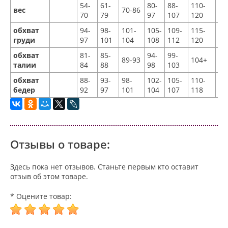
54-
61-
80-
88-
110-
12
вес
70-86
70
79
97
107
120
13
обхват
94-
98-
101-
105-
109-
115-
12
груди
97
101
104
108
112
120
13
обхват
81-
85-
94-
99-
89-93
104+
10
талии
84
88
98
103
обхват
88-
93-
98-
102-
105-
110-
11
бедер
92
97
101
104
107
118
12
Отзывы о товаре:
Здесь пока нет отзывов. Станьте первым кто оставит
отзыв об этом товаре.
* Оцените товар: