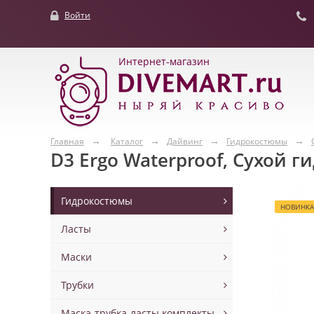
Войти
Интернет-магазин
Главная
Каталог
Дайвинг
Гидрокостюмы
D3 Ergo Waterproof, Сухой 
Гидрокостюмы
НОВИНКА
Ласты
Маски
Трубки
Маска-трубка-ласты комплекты