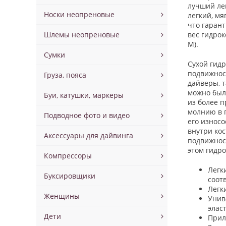
лучший лег
Носки неопреновые
легкий, мя
что гаран
Шлемы неопреновые
вес гидрок
М).
Сумки
Сухой гидр
подвижност
Груза, пояса
дайверы, 
можно был
Буи, катушки, маркеры
из более 
молнию в п
Подводное фото и видео
его износо
внутри кос
Аксессуары для дайвинга
подвижнос
этом гидр
Компрессоры
Легк
Буксировщики
соот
Легк
Женщины
Унив
элас
Дети
Прил