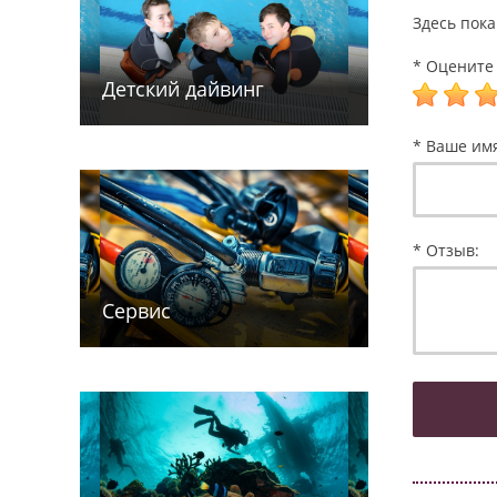
Здесь пока
* Оцените 
Детский дайв­­инг
* Ваше им
* Отзыв:
Сервис