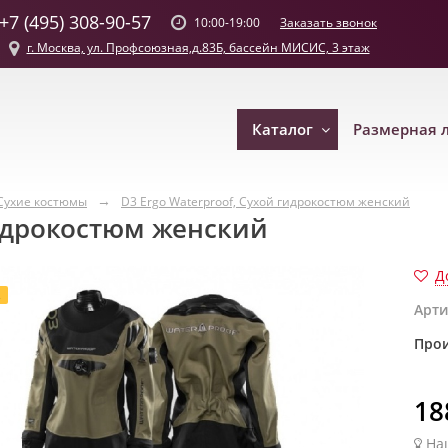
+7 (495) 308-90-57
Заказать звонок
10:00-19:00
г. Москва, ул. Профсоюзная,д.83Б, бассейн МИСИС, 3 этаж
Каталог
Размерная 
Сухие костюмы
D3 Ergo Waterproof, Сухой гидрокостюм женский
гидрокостюм женский
Д
Арти
Прои
18
На