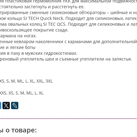
яя пластиковая гермомолния YKK для максимальной подвижнос
стоятельно застегнуть и расстегнуть ее.
грированные сменные силиконовые обтюраторы – шейные и на
ое кольцо SI TECH Quick Neck. Подходит для силиконовых, лат
ема овальных колец SI TEC QCS. Подходит для силиконовых и ла
ивоскользящее покрытие сзади.
кармана на ногах.
енные кевларом наколенники с карманами для дополнительной 
ие и легкие боты
ия в паху в мужских гидрокостюмах.
реновый утеплитель шеи и съемные утеплители на запястья.
S, S, M, ML, L, XL, XXL, 3XL
XS, XS, S, M, ML, L, XL
 о товаре: