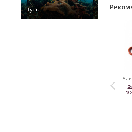
Реком
Туры
Арти
Ф
гар