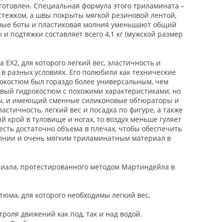
готовлен. Специальная формула этого триламината –
стежком, а швы покрыты мягкой резиновой лентой,
овые боты и пластиковая молния уменьшают общий
и подтяжки составляет всего 4,1 кг (мужской размер
EX2, для которого легкий вес, эластичность и
 в разных условиях. Его полюбили как технические
рокостюм был гораздо более универсальным, чем
овый гидрокостюм с похожими характеристиками, но
ны, и имеющий сменные силиконовые обтюраторы и
астичность, легкий вес и посадка по фигуре, а также
ий крой в туловище и ногах, то воздух меньше гуляет
есть достаточно объема в плечах, чтобы обеспечить
олнии и очень мягким триламинатным материал в
риала, протестированного методом Мартиндейла в
юма, для которого необходимы легкий вес,
оля движений как под, так и над водой.