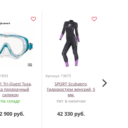
 1833
Артикул: 13673
Артикул: 160
 Tri-Quest Tusa,
SPORT Scubapro,
D5, бел.
ка прозрачный
Гидрокостюм женский, 5
интерфейс
силикон
мм.
компьютер
На складе
Нет в наличии
Нет 
2 900 руб.
42 330 руб.
86 0