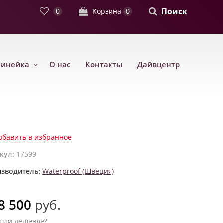
Поиск
0
Корзина
0
линейка
О нас
Контакты
Дайвцентр
обавить в избранное
кул:
17599
зводитель:
Waterproof (Швеция)
8 500
руб.
шли дешевле?