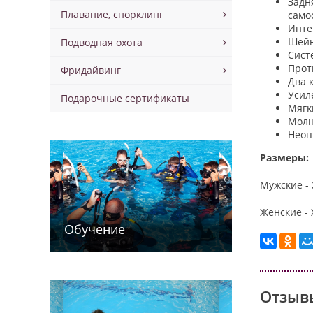
Задн
Плавание, снорклинг
само
Инте
Шейн
Подводная охота
Сист
Прот
Фридайвинг
Два 
Усил
Подарочные сертификаты
Мягк
Молн
Неоп
Размеры:
Мужские - X
Женские - X
Обучение
Отзывы