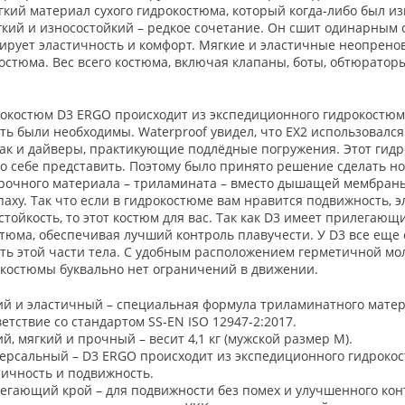
кий материал сухого гидрокостюма, который когда-либо был из
гкий и износостойкий – редкое сочетание. Он сшит одинарным 
тирует эластичность и комфорт. Мягкие и эластичные неопрен
остюма. Вес всего костюма, включая клапаны, боты, обтюраторы 
окостюм D3 ERGO происходит из экспедиционного гидрокостюма 
ь были необходимы. Waterproof увидел, что EX2 использовался
так и дайверы, практикующие подлёдные погружения. Этот гид
о себе представить. Поэтому было принято решение сделать н
прочного материала – триламината – вместо дышащей мембра
аху. Так что если в гидрокостюме вам нравится подвижность, эл
стойкость, то этот костюм для вас. Так как D3 имеет прилегающ
тюма, обеспечивая лучший контроль плавучести. У D3 все еще 
ть этой части тела. С удобным расположением герметичной м
окостюмы буквально нет ограничений в движении.
ий и эластичный – специальная формула триламинатного мате
ветствие со стандартом SS-EN ISO 12947-2:2017.
ий, мягкий и прочный – весит 4,1 кг (мужской размер М).
ерсальный – D3 ERGO происходит из экспедиционного гидрокост
тичность и подвижность.
егающий крой – для подвижности без помех и улучшенного контр