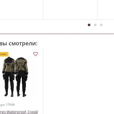
вы смотрели:
ИНКА
кул: 17599
rgo Waterproof, Сухой