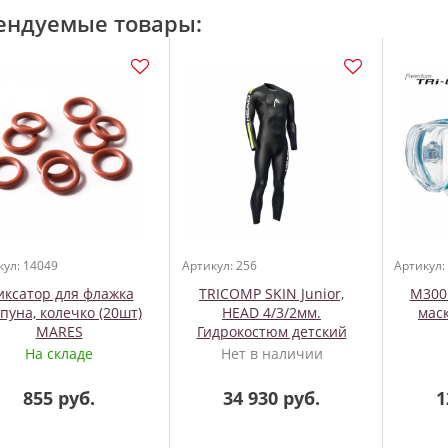
ендуемые товары:
кул: 14049
Артикул: 256
Артикул:
иксатор для флажка
TRICOMP SKIN Junior,
M3001
пуна, колечко (20шт)
HEAD 4/3/2мм.
мас
MARES
Гидрокостюм детский
На складе
Нет в наличии
855 руб.
34 930 руб.
1