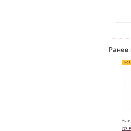
Ранее 
НОВ
Арти
D3 E