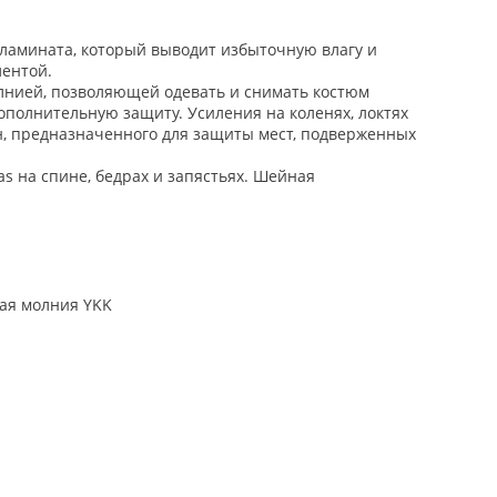
ламината, который выводит избыточную влагу и
лентой.
лнией, позволяющей одевать и снимать костюм
полнительную защиту. Усиления на коленях, локтях
, предназначенного для защиты мест, подверженных
s на спине, бедрах и запястьях. Шейная
ая молния YKK
а