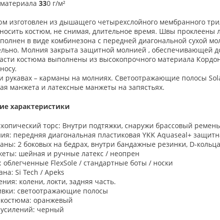
 материала
33
0 г/м²
юм изготовлен из дышащего четырехслойного мембранного три
 носить костюм, не снимая, длительное время. Швы проклеены 
полнен в виде комбинезона с передней диагональной сухой мо
ельно. Молния закрыта защитной молнией , обеспечивающей до
части костюма выполнены из высокопрочного материала Кордон
носу.
и рукавах – карманы на молниях. Светоотражающие полосы Sola
ая манжета и латексные манжеты на запястьях.
ие характеристики
скопический торс: Внутри подтяжки, снаружи брассовый ремень
ия: передняя диагональная пластиковая YKK Aquaseal+ защитн
аны: 2 боковых на бедрах, внутри бандажные резинки, D-кольц
еты: шейная и ручные латекс / неопрен
: облегченные FlexSole / стандартные боты / носки
на: Si Tech / Apeks
ния: колени, локти, задняя часть.
вки: светоотражающие полосы
 костюма: оранжевый
 усилений: черный