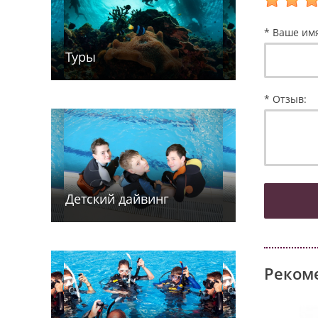
* Ваше им
Туры
* Отзыв:
Детский дайв­­инг
Реком