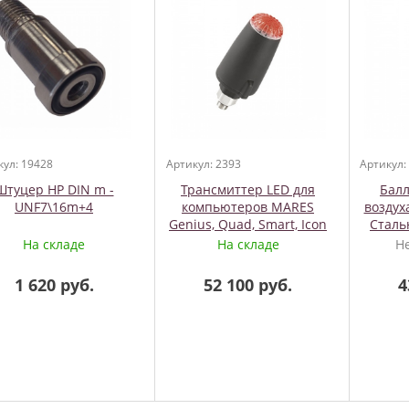
кул: 19428
Артикул: 2393
Артикул:
Штуцер HP DIN m -
Трансмиттер LED для
Балл
UNF7\16m+4
компьютеров MARES
воздуха
Genius, Quad, Smart, Icon
Сталь
На складе
На складе
Н
1 620 руб.
52 100 руб.
4