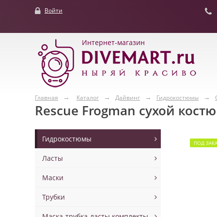
Войти
Интернет-магазин
Главная
Каталог
Дайвинг
Гидрокостюмы
Rescue Frogman сухой кост
Гидрокостюмы
ПОД ЗАК
Ласты
Маски
Трубки
Маска-трубка-ласты комплекты