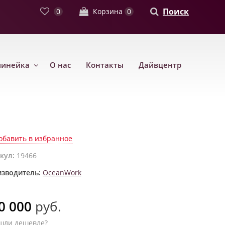
Поиск
0
Корзина
0
линейка
О нас
Контакты
Дайвцентр
обавить в избранное
кул:
19466
зводитель:
OceanWork
0 000
руб.
шли дешевле?