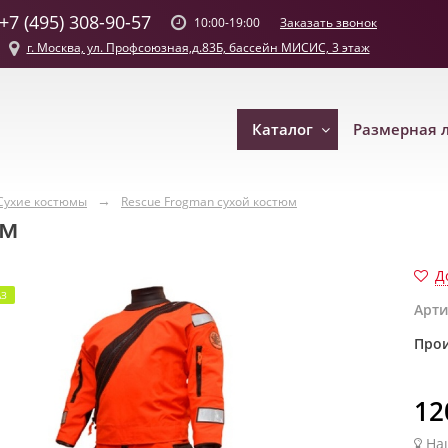
+7 (495) 308-90-57
Заказать звонок
10:00-19:00
г. Москва, ул. Профсоюзная,д.83Б, бассейн МИСИС, 3 этаж
Каталог
Размерная 
Сухие костюмы
Rescue Frogman сухой костюм
юм
Д
АЗ
Арти
Прои
12
На