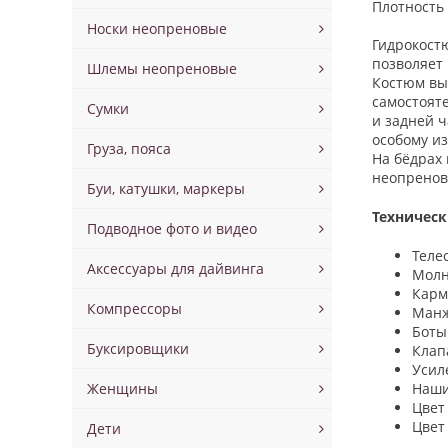
Плотность
Носки неопреновые
Гидрокост
позволяет
Шлемы неопреновые
Костюм вы
самостоят
Сумки
и задней 
особому из
Груза, пояса
На бёдрах 
неопренов
Буи, катушки, маркеры
Техническ
Подводное фото и видео
Теле
Аксессуары для дайвинга
Молн
Карм
Компрессоры
Манж
Боты
Буксировщики
Клапа
Усиле
Женщины
Наши
Цвет
Цвет
Дети