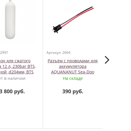
 2991
Артикул: 2664
Артикул: 139
он для сжатого
Разъём с проводами для
SeaFrogs 
 12 л, 230bar BTS,
аккумулятора
155/
ной ,d204мм, BTS
AQUANANUT Sea-Doo
широкоуг
Seascooter
порт ба
ет в наличии
На складе
Нет 
3 800 руб.
390 руб.
18 2