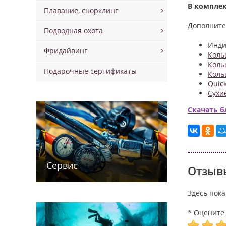
В комплек
Плавание, снорклинг
Дополните
Подводная охота
Инди
Фридайвинг
Коль
Коль
Подарочные сертификаты
Коль
Quick
Сухи
Скачать б
Сервис
Отзывы
Здесь пока
* Оцените 