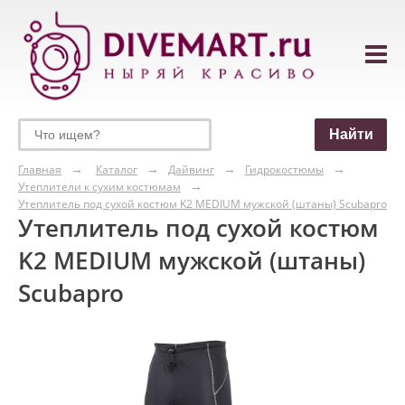
Главная
Каталог
Дайвинг
Гидрокостюмы
Утеплители к сухим костюмам
Утеплитель под сухой костюм K2 MEDIUM мужской (штаны) Scubapro
Утеплитель под сухой костюм
K2 MEDIUM мужской (штаны)
Scubapro