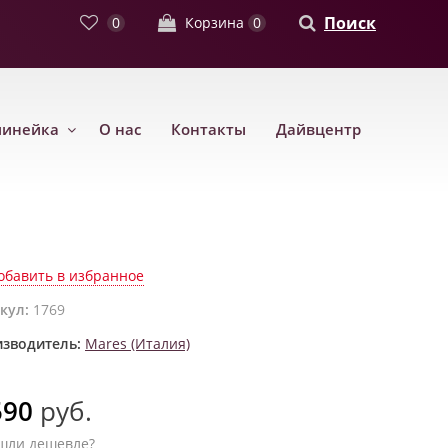
Поиск
0
Корзина
0
линейка
О нас
Контакты
Дайвцентр
обавить в избранное
кул:
1769
зводитель:
Mares (Италия)
590
руб.
шли дешевле?