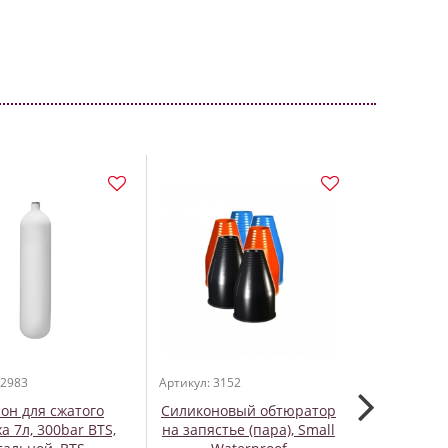
 2983
Артикул: 3152
Артикул: 205
он для сжатого
Силиконовый обтюратор
ОктопусSc
а 7л, 300bar BTS,
на запястье (пара), Small