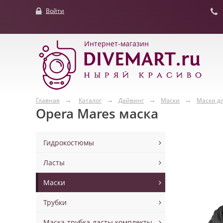
Войти
Интернет-магазин
Главная
Каталог
Дайвинг
Маски
Маски д
Opera Mares маска
Гидрокостюмы
Ласты
Маски
Трубки
Маска-трубка-ласты комплекты