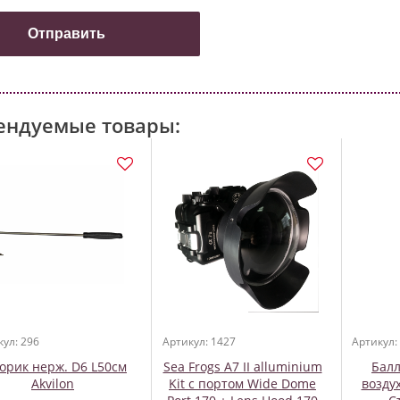
ендуемые товары:
кул: 296
Артикул: 1427
Артикул:
орик нерж. D6 L50см
Sea Frogs A7 II alluminium
Балл
Akvilon
Kit с портом Wide Dome
воздух