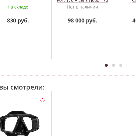
Port 170 + Lens Hood 170
С
для Sony Alpha A7II
На складе
Нет в наличии
830 руб.
98 000 руб.
4
вы смотрели: