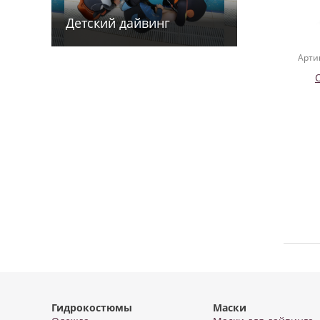
Детский дайв­­инг
Арти
Гидрокостюмы
Маски