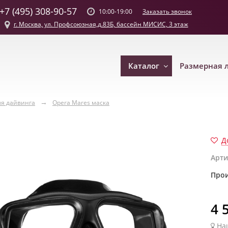
+7 (495) 308-90-57
Заказать звонок
10:00-19:00
г. Москва, ул. Профсоюзная,д.83Б, бассейн МИСИС, 3 этаж
Каталог
Размерная 
ля дайвинга
Opera Mares маска
Д
Арти
Прои
4 
На