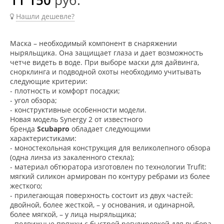
Нашли дешевле?
Маска – необходимый компонент в снаряжении
ныряльщика. Она защищает глаза и дает возможность
четче видеть в воде. При выборе маски для дайвинга,
снорклинга и подводной охоты необходимо учитывать
следующие критерии:
- плотность и комфорт посадки;
- угол обзора;
- конструктивные особенности модели.
Новая модель
Synergy
2 от известного
бренда
Scubapro
обладает следующими
характеристиками:
- моностекольная конструкция для великолепного обзора
(одна линза из закаленного стекла);
- материал обтюратора изготовлен по технологии
Trufit
:
мягкий силикон армирован по контуру ребрами из более
жесткого;
- прилегающая поверхность состоит из двух частей:
двойной, более жесткой, – у основания, и одинарной,
более мягкой, – у лица ныряльщика;
- подвижные пряжки с быстрой регулировкой для выбора