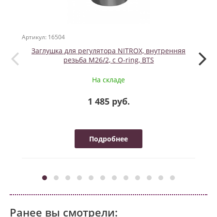
Артикул: 16504
Артикул
Заглушка для регулятора NITROX, внутренняя
резьба M26/2, с O-ring, BTS
На складе
1 485 руб.
Подробнее
Ранее вы смотрели: