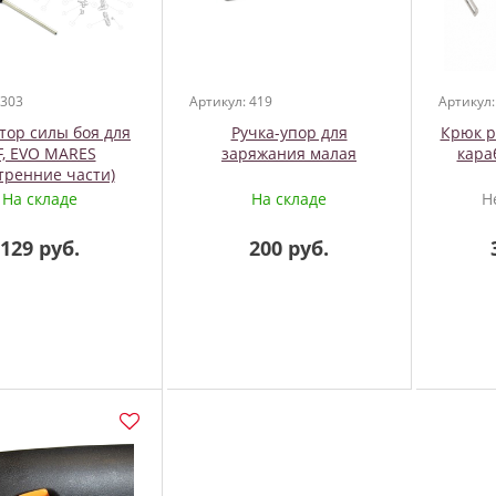
 303
Артикул: 419
Артикул:
тор силы боя для
Ручка-упор для
Крюк р
F, EVO MARES
заряжания малая
кара
тренние части)
На складе
На складе
Н
129 руб.
200 руб.