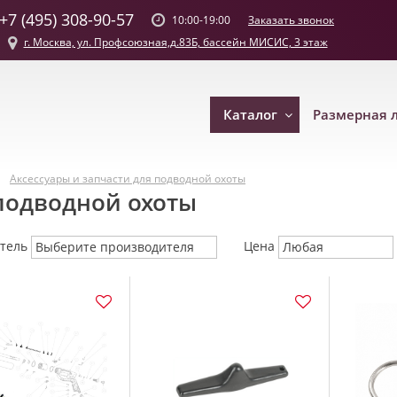
+7 (495) 308-90-57
Заказать звонок
10:00-19:00
г. Москва, ул. Профсоюзная,д.83Б, бассейн МИСИС, 3 этаж
Каталог
Размерная 
Аксессуары и запчасти для подводной охоты
 подводной охоты
итель
Цена
Выберите производителя
Любая