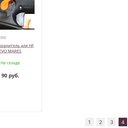
 300
ранитель для HF,
EVO MARES
На складе
90 руб.
1
2
3
4