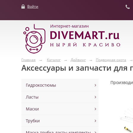
Войти
Интернет-магазин
Главная
Каталог
Дайвинг
Подводная охота
Аксессуары и запчасти для
Производ
Гидрокостюмы
Ласты
Маски
Трубки
Маска-трубка-ласты комплекты