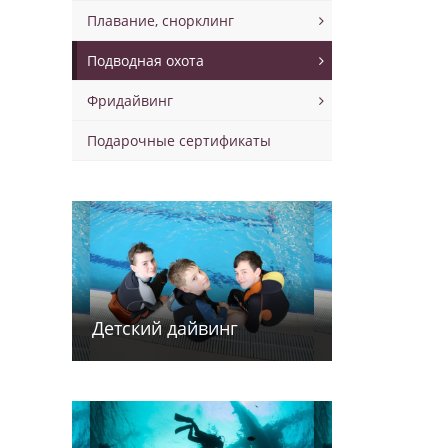
Плавание, снорклинг
Подводная охота
Фридайвинг
Подарочные сертификаты
Детский дайв­­инг