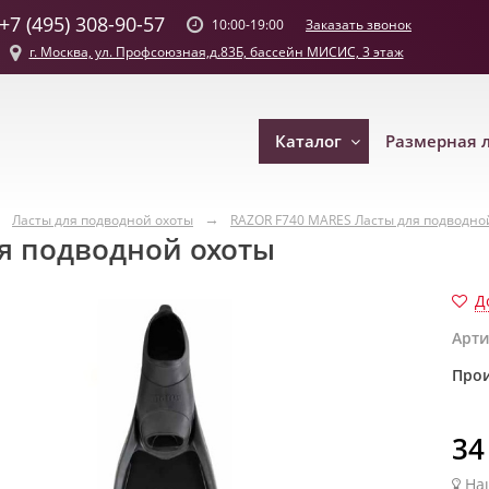
+7 (495) 308-90-57
Заказать звонок
10:00-19:00
г. Москва, ул. Профсоюзная,д.83Б, бассейн МИСИС, 3 этаж
Каталог
Размерная 
Ласты для подводной охоты
RAZOR F740 MARES Ласты для подводно
я подводной охоты
Д
Арти
Прои
34
На