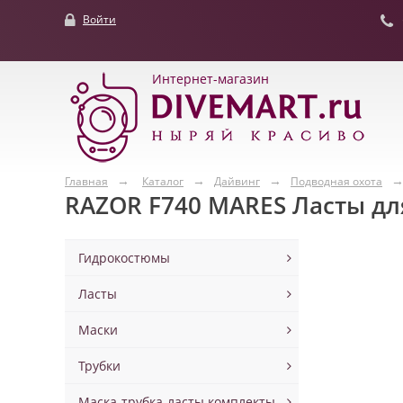
Войти
Интернет-магазин
Главная
Каталог
Дайвинг
Подводная охота
RAZOR F740 MARES Ласты дл
Гидрокостюмы
Ласты
Маски
Трубки
Маска-трубка-ласты комплекты