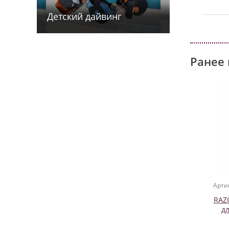
Детский дайв­­инг
Ранее 
Арти
RAZ
д