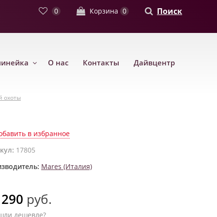
Поиск
0
Корзина
0
линейка
О нас
Контакты
Дайвцентр
й охоты
обавить в избранное
кул:
17805
зводитель:
Mares (Италия)
 290
руб.
шли дешевле?