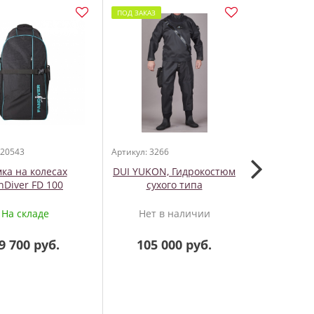
ПОД ЗАКАЗ
НОВИНКА
 20543
Артикул: 3266
Артикул: 331
ка на колесах
DUI YUKON, Гидрокостюм
Dynaflex 7
nDiver FD 100
сухого типа
Гидроко
На складе
Нет в наличии
Нет 
9 700 руб.
105 000 руб.
40 8