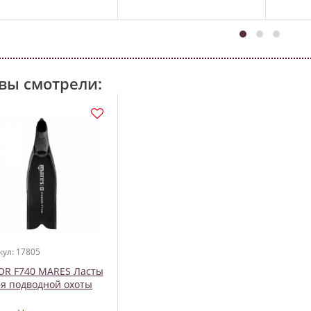
вы смотрели:
кул: 17805
OR F740 MARES Ласты
ля подводной охоты