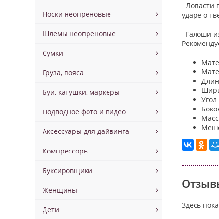
Лопасти п
Носки неопреновые
ударе о тв
Шлемы неопреновые
Галоши изг
Рекоменду
Сумки
Мате
Мате
Груза, пояса
Длина
Шири
Буи, катушки, маркеры
Угол
Боко
Подводное фото и видео
Масс
Мешо
Аксессуары для дайвинга
Компрессоры
Буксировщики
Отзывы
Женщины
Здесь пока
Дети