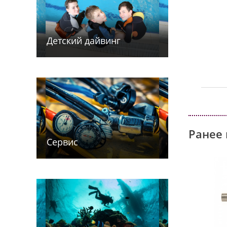
Детский дайв­­инг
Ранее 
Сервис