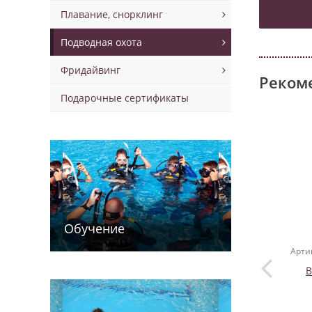
Плавание, снорклинг
Подводная охота
Фридайвинг
Реком
Подарочные сертификаты
Обучение
Арти
B