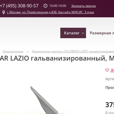
+7 (495) 308-90-57
Заказать звонок
10:00-19:00
г. Москва, ул. Профсоюзная,д.83Б, бассейн МИСИС, 3 этаж
Каталог
Размерная 
Наконечники
Наконечник гарпуна SALVIMAR LAZIO гальванизирован
AR LAZIO гальванизированный, М7
Д
Арти
Прои
37
На