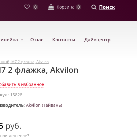
Поиск
0
Корзина
0
линейка
О нас
Контакты
Дайвцентр
ный, М7 2 флажка, Akvilon
 2 флажка, Akvilon
обавить в избранное
кул:
15828
зводитель:
Akvilon (Тайвань)
5
руб.
шли дешевле?