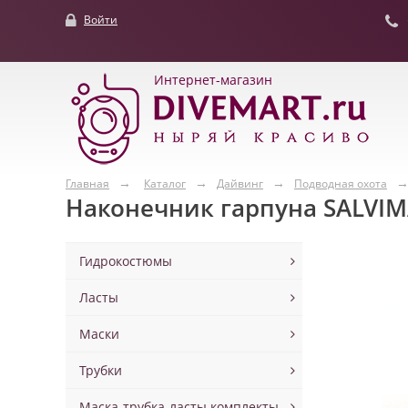
Войти
Интернет-магазин
Главная
Каталог
Дайвинг
Подводная охота
Наконечник гарпуна SALVIM
Гидрокостюмы
Ласты
Маски
Трубки
Маска-трубка-ласты комплекты