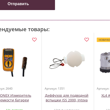
ендуемые товары:
НОВИНК
кул: 2640
Артикул: 1351
Артикул:
ONEX Измеритель
Диффузор для подводной
XL4 
емкости батареи
вспышки ISS 2000, Intova