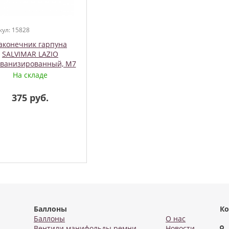
кул: 15828
аконечник гарпуна
SALVIMAR LAZIO
ьванизированный, М7
2 флажка, Akvilon
На складе
375 руб.
Баллоны
Ко
Баллоны
О нас
Вентили манифольды ремни
Новости