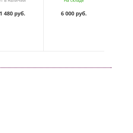
ет в наличии
На складе
Нет 
1 480 руб.
6 000 руб.
2 1