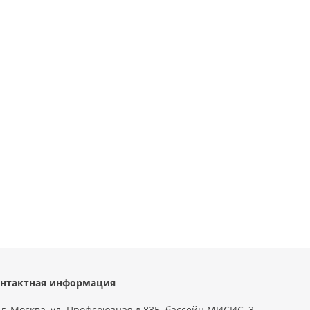
нтактная информация
г. Москва, ул. Профсоюзная,д.83Б, бассейн МИСИС, 3