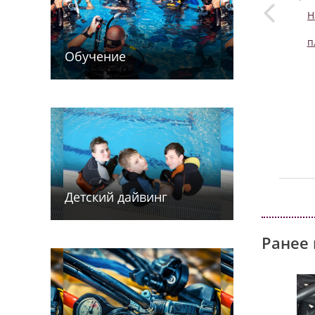
Н
п
Обучение
Детский дайв­­инг
Ранее 