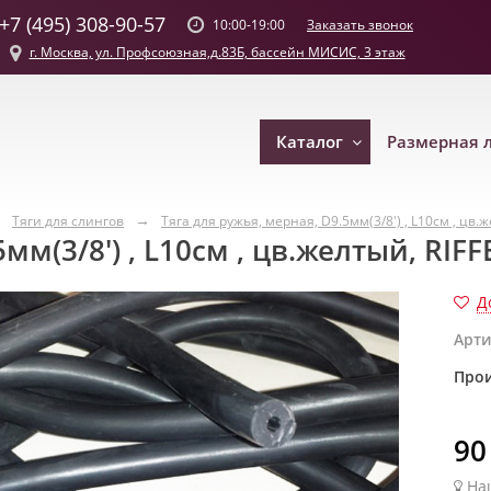
+7 (495) 308-90-57
Заказать звонок
10:00-19:00
г. Москва, ул. Профсоюзная,д.83Б, бассейн МИСИС, 3 этаж
Каталог
Размерная 
Тяги для слингов
Тяга для ружья, мерная, D9.5мм(3/8') , L10см , цв.ж
мм(3/8') , L10см , цв.желтый, RIFF
Д
Арти
Прои
90
На