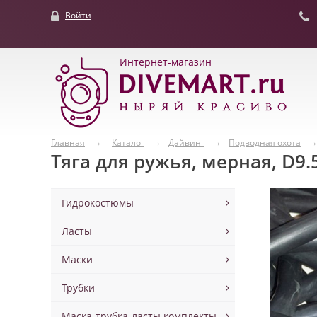
Войти
Интернет-магазин
Главная
Каталог
Дайвинг
Подводная охота
Тяга для ружья, мерная, D9.5
Гидрокостюмы
Ласты
Маски
Трубки
Маска-трубка-ласты комплекты