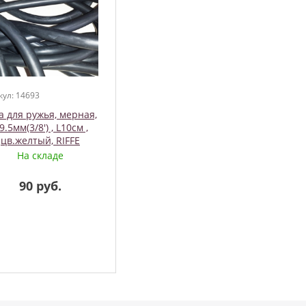
кул: 14693
а для ружья, мерная,
9.5мм(3/8') , L10см ,
цв.желтый, RIFFE
На складе
90 руб.