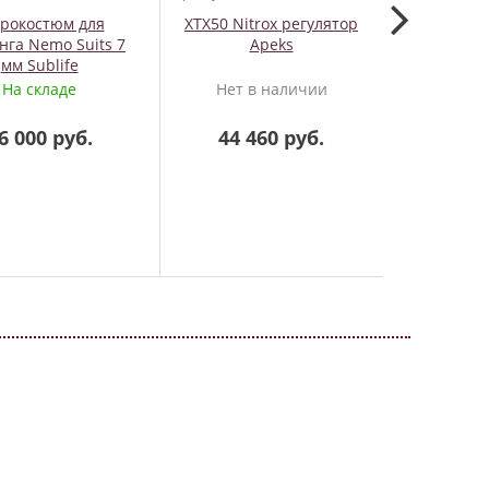
дрокостюм для
XTX50 Nitrox регулятор
Грузов
нга Nemo Suits 7
Apeks
сбрасывае
мм Sublife
На складе
Нет в наличии
На
6 000 руб.
44 460 руб.
1 5