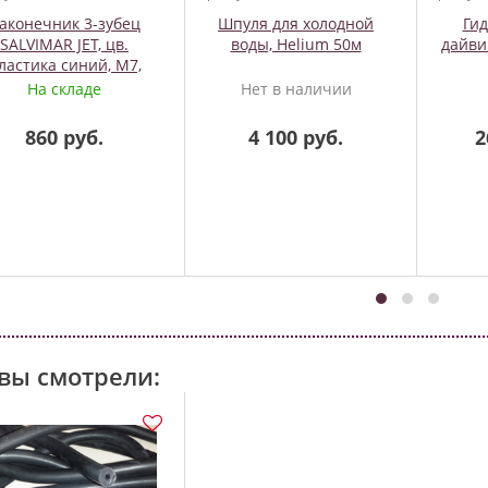
аконечник 3-зубец
Шпуля для холодной
Ги
SALVIMAR JET, цв.
воды, Helium 50м
дайви
ластика синий, М7,
зубцы d4мм,
На складе
Нет в наличии
Оцинкованная
закалённая сталь
860 руб.
4 100 руб.
2
вы смотрели: