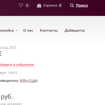
Поиск
0
Корзина
0
линейка
О нас
Контакты
Дайвцентр
елтый, RIFFE
E
обавить в избранное
кул:
14693
зводитель:
Riffe (США)
руб.
шли дешевле?