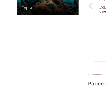
Арти
Руж
Туры
с р
Ранее 