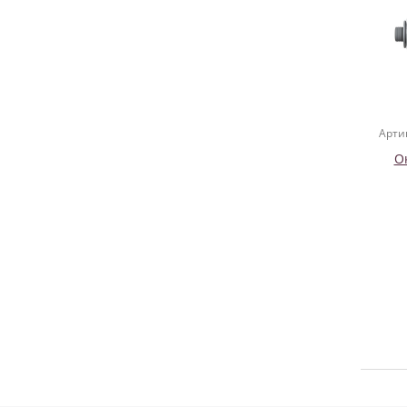
Арти
О