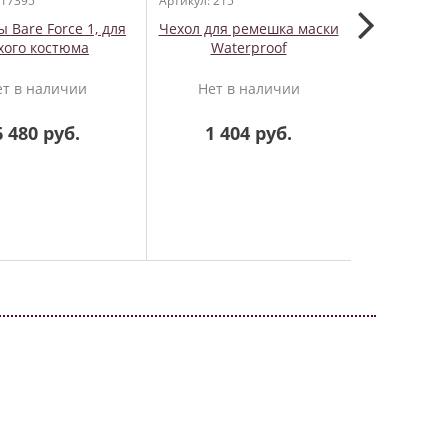
 17395
Артикул: 215
Артикул: 157
ы Bare Force 1, для
Чехол для ремешка маски
Aqua Sp
хого костюма
Waterproof
Шапочка
ет в наличии
Нет в наличии
Нет 
6 480 руб.
1 404 руб.
1 6