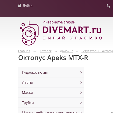
Войти
Интернет-магазин
Главная
Каталог
Дайвинг
Регуляторы и октопу
Октопус Apeks MTX-R
Гидрокостюмы
Ласты
Маски
Трубки
Маска-трубка-ласты комплекты