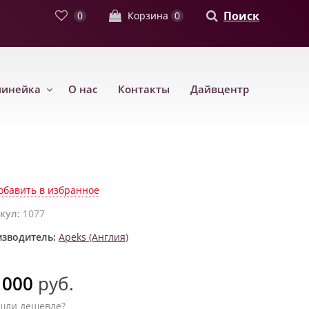
Поиск
0
Корзина
0
линейка
О нас
Контакты
Дайвцентр
обавить в избранное
кул:
1077
зводитель:
Apeks (Англия)
 000
руб.
шли дешевле?