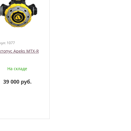
кул: 1077
ктопус Apeks MTX-R
На складе
39 000 руб.