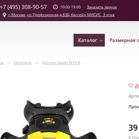
+7 (495) 308-90-57
Заказать звонок
10:00-19:00
г. Москва, ул. Профсоюзная,д.83Б, бассейн МИСИС, 3 этаж
Каталог
Размерная 
сы
Октопусы
Октопус Apeks MTX-R
Д
Арти
Прои
39
На