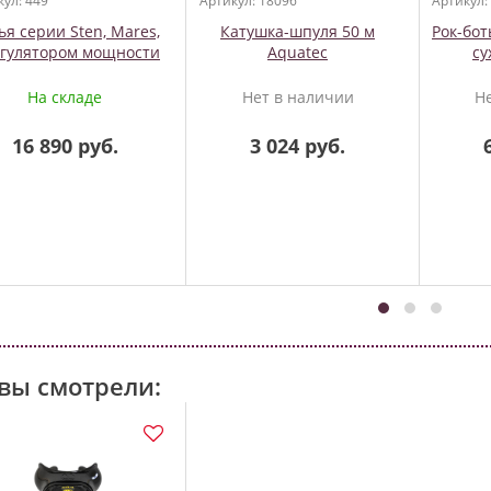
кул: 449
Артикул: 18096
Артикул:
ья серии Sten, Mares,
Катушка-шпуля 50 м
Рок-бот
егулятором мощности
Aquatec
су
На складе
Нет в наличии
Н
16 890 руб.
3 024 руб.
вы смотрели: