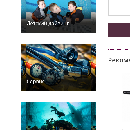
Детский дайв­­инг
Реком
Сервис