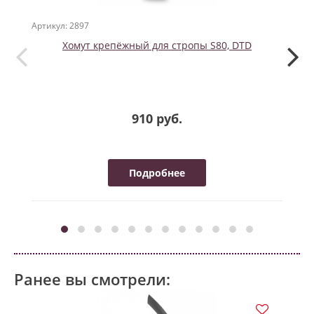
Артикул: 2897
Артикул
Хомут крепёжный для стропы S80, DTD
Omer
910 руб.
Подробнее
Ранее вы смотрели: