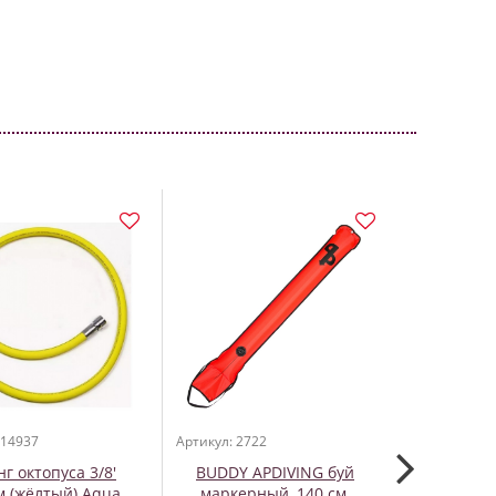
ПОД ЗАКАЗ
 14937
Артикул: 2722
Артикул: 368
г октопуса 3/8'
BUDDY APDIVING буй
Шланг низ
м (жёлтый) Aqua
маркерный, 140 см.
для регу