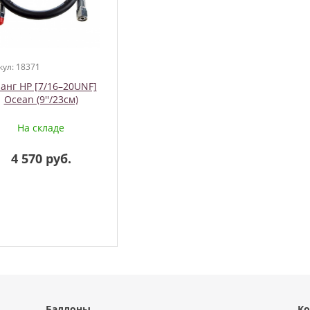
кул: 18371
анг HP [7/16–20UNF]
Ocean (9''/23см)
На складе
4 570 руб.
Баллоны
Ко