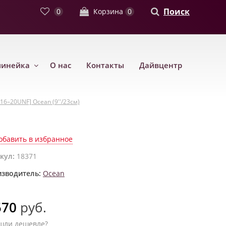
Поиск
0
Корзина
0
линейка
О нас
Контакты
Дайвцентр
16–20UNF] Ocean (9''/23см)
обавить в избранное
кул:
18371
зводитель:
Ocean
570
руб.
шли дешевле?