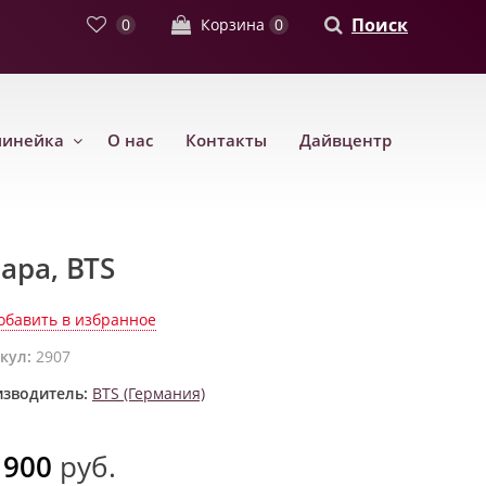
Поиск
0
Корзина
0
линейка
О нас
Контакты
Дайвцентр
ара, BTS
обавить в избранное
кул:
2907
зводитель:
BTS (Германия)
 900
руб.