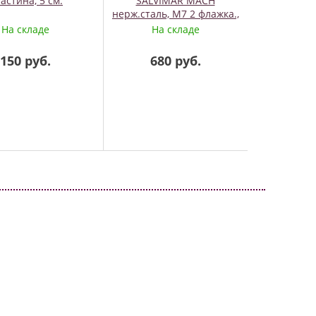
астина, 5 см.
SALVIMAR MACH
подвод
нерж.сталь, М7 2 флажка.,
Akvilon
На складе
На складе
На
150 руб.
680 руб.
9 8