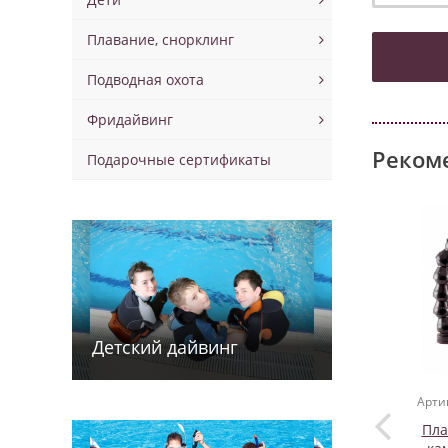
Плавание, снорклинг
Подводная охота
Фридайвинг
Реком
Подарочные сертификаты
Детский дайв­­инг
Арти
Пла