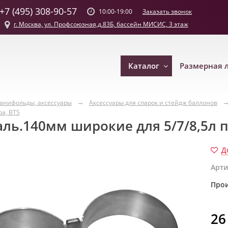
+7 (495) 308-90-57
Заказать звонок
10:00-19:00
г. Москва, ул. Профсоюзная,д.83Б, бассейн МИСИС, 3 этаж
Каталог
Размерная 
манифольды, аксессуары
Аксессуары для спарок и стейдж баллонов
ра, BTS
аль.140мм широкие для 5/7/8,5л п
Д
Арти
Прои
26