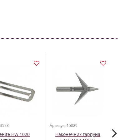
 3573
Артикул: 15829
Артикул: 967
eRite HW 1020
Наконечник гарпуна
Сумка 