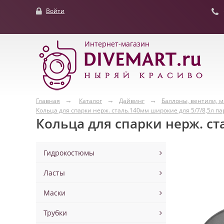
Войти
Интернет-магазин
Главная
Каталог
Дайвинг
Баллоны, вентили, 
Кольца для спарки нерж. сталь.140мм широкие для 5/7/8,5л па
Кольца для спарки нерж. ст
Гидрокостюмы
Ласты
Маски
Трубки