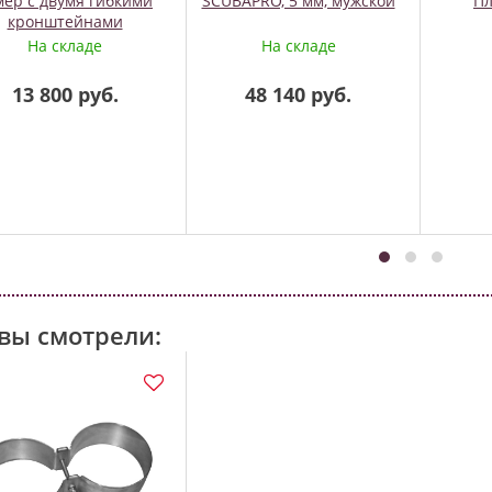
мер с двумя гибкими
SCUBAPRO, 5 мм, мужской
Пл
кронштейнами
Light&Motion
На складе
На складе
13 800 руб.
48 140 руб.
вы смотрели: