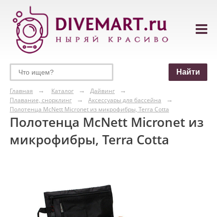
Главная
Каталог
Дайвинг
Плавание, снорклинг
Аксессуары для бассейна
Полотенца McNett Micronet из микрофибры, Terra Cotta
Полотенца McNett Micronet из
микрофибры, Terra Cotta