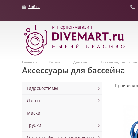
Войти
Интернет-магазин
Главная
Каталог
Дайвинг
Плавание, снорклин
Аксессуары для бассейна
Производ
Гидрокостюмы
Ласты
Маски
Трубки
Маска-трубка-ласты комплекты