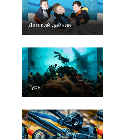
Детский дайв­­инг
Туры