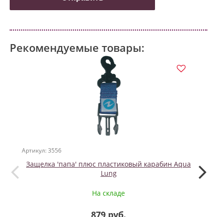
Рекомендуемые товары:
Артикул: 3556
Артикул
Защелка 'папа' плюс пластиковый карабин Aqua
O-
Lung
На складе
879 руб.