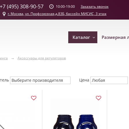
+7 (495) 308-90-57
Заказать звонок
10:00-19:00
г. Москва, ул. Профсоюзная,д.83Б, бассейн МИСИС, 3 этаж
Каталог
Размерная 
винга
Аксессуары для регуляторов
итель
Цена
Выберите производителя
Любая