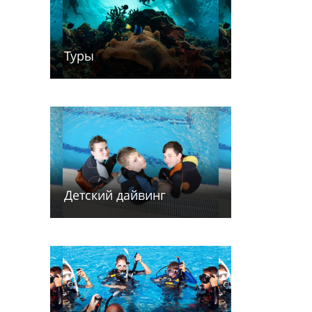
Туры
Детский дайв­­инг