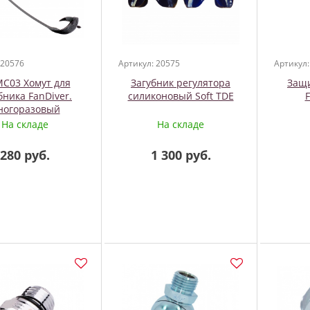
 20576
Артикул: 20575
Артикул:
MC03 Хомут для
Загубник регулятора
Защ
бника FanDiver.
силиконовый Soft TDE
F
ногоразовый
На складе
На складе
280 руб.
1 300 руб.