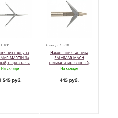
 15831
Артикул: 15830
нечник гарпуна
Наконечник гарпуна
IMAR MARTIN 3х
SALVIMAR MACH
ный, нерж.сталь.
гальванизированный,
ый, М7 2 флажка.,
флажки нерж.сталь, М7 2
На складе
На складе
Akvilon
флажка, Akvilon
1 545 руб.
445 руб.