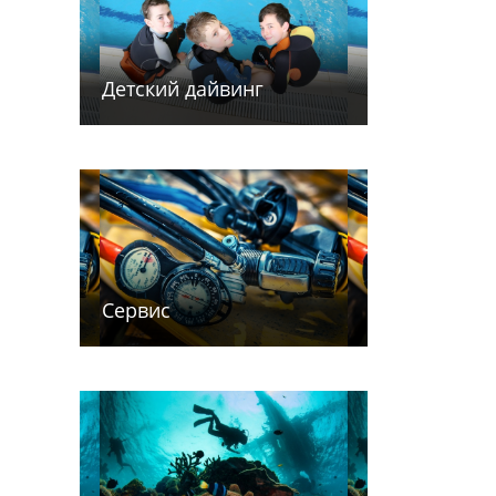
Детский дайв­­инг
Сервис