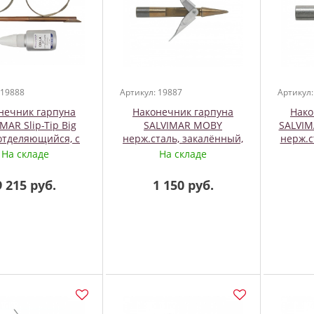
 19888
Артикул: 19887
Артикул:
нечник гарпуна
Наконечник гарпуна
Нако
MAR Slip-Tip Big
SALVIMAR MOBY
SALVI
 отделяющийся, с
нерж.сталь, закалённый,
нерж.с
росиком, М7
М7 2 флажка
На складе
На складе
ющийся (SlipTip)
9 215 руб.
1 150 руб.