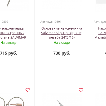
 19892
Артикул: 19891
Артикул:
к наконечника
Основание наконечника
Нако
IN 3х гранный,
Salvimar Slip-Tip Big Blue,
SAL
.сталь SALVIMAR
резьба 24'(5/16)
Малый,
На складе
На складе
715 руб.
730 руб.