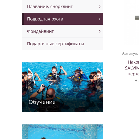
Плавание, снорклинг
Подводная охота
Фридайвинг
Подарочные сертификаты
Артикул:
Нако
SALVI
нерж
флаж
Н
Обучение