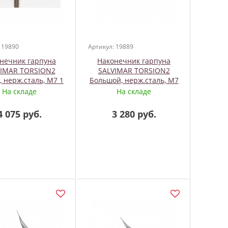
 19890
Артикул: 19889
нечник гарпуна
Наконечник гарпуна
VIMAR TORSION2
SALVIMAR TORSION2
 нерж.сталь, М7 1
Большой, нерж.сталь, М7
флажок
1 флажок
На складе
На складе
4 075 руб.
3 280 руб.