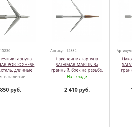
 15836
Артикул: 15832
Артикул:
нечник гарпуна
Наконечник гарпуна
Нако
MAR PORTOGHESE
SALVIMAR MARTIN 3х
SALV
.сталь, длинные
гранный, боёк на резьбе,
гран
ки, М7 2 флажка
нерж.сталь. длинный, М7
длинн
ет в наличии
На складе
2 флажка, Akvilon
850 руб.
2 410 руб.