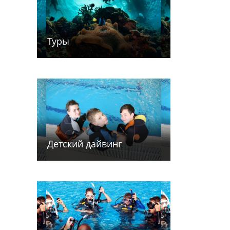
Туры
Детский дайв­­инг