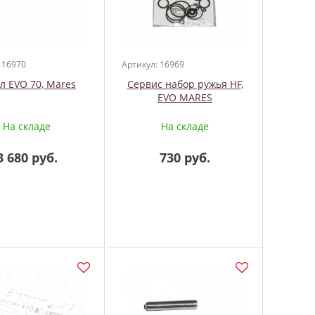
 16970
Артикул: 16969
л EVO 70, Mares
Сервис набор ружья HF,
EVO MARES
На складе
На складе
3 680 руб.
730 руб.