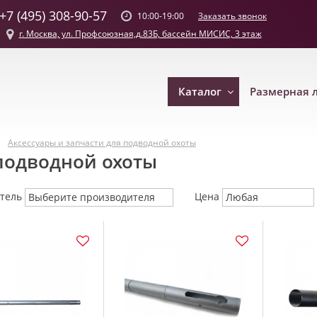
+7 (495) 308-90-57
Заказать звонок
10:00-19:00
г. Москва, ул. Профсоюзная,д.83Б, бассейн МИСИС, 3 этаж
Каталог
Размерная 
Аксессуары и запчасти для подводной охоты
 подводной охоты
итель
Цена
Выберите производителя
Любая