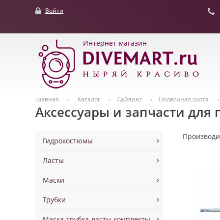
Войти
Интернет-магазин
Главная
Каталог
Дайвинг
Подводная охота
Аксессуары и запчасти для
Производ
Гидрокостюмы
Ласты
Маски
Трубки
Маска-трубка-ласты комплекты