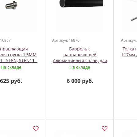
 16967
Артикул: 16870
Артикул:
правляющая
Баррель с
Толкат
еля спуска 1,5ММ
направляющей
L17мм 
 - STEN, STEN11 -
Алюминиевый сплав, для
- HF - EVO, Mares
ружья Rob Allen
На складе
На складе
625 руб.
6 000 руб.