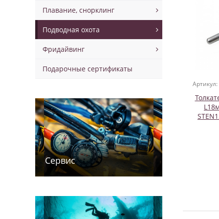
Плавание, снорклинг
Подводная охота
Фридайвинг
Подарочные сертификаты
Артикул:
Толкат
L18
STEN1
Сервис