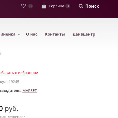
Поиск
0
Корзина
0
линейка
О нас
Контакты
Дайвцентр
t
обавить в избранное
кул:
19245
зводитель:
MARSET
0
руб.
шли дешевле?