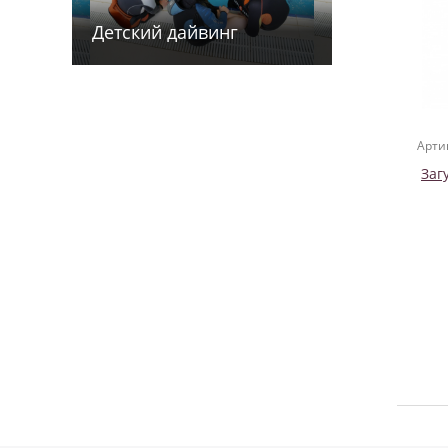
Детский дайв­­инг
Арти
Заг