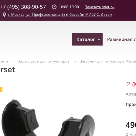
+7 (495) 308-90-57
Заказать звонок
10:00-19:00
г. Москва, ул. Профсоюзная,д.83Б, бассейн МИСИС, 3 этаж
Каталог
Размерная 
винга
Аксессуары для регуляторов
Загубник для регулятора Marse
rset
Д
Арти
Прои
49
На