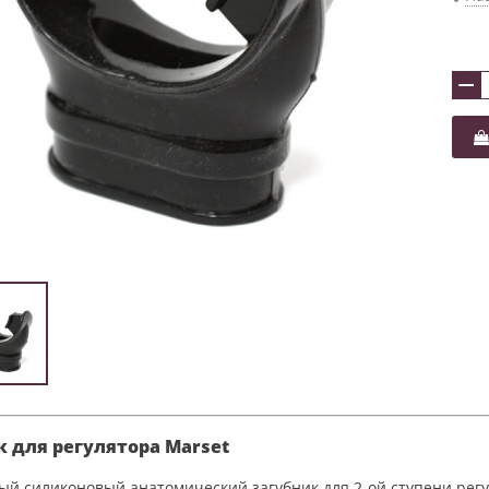
−
к для регулятора Marset
ый силиконовый анатомический загубник для 2-ой ступени регу