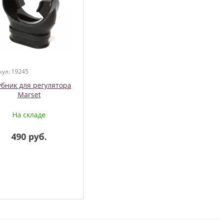
кул: 19245
убник для регулятора
Marset
На складе
490 руб.