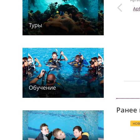
Ар
Туры
Обучение
Ранее 
НОВ