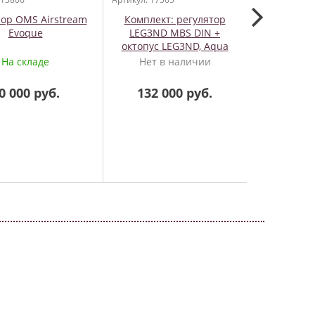
тор OMS Airstream
Комплект: регулятор
Шлем ста
Evoque
LEG3ND MBS DIN +
октопус LEG3ND, Aqua
Lung
На складе
Нет в наличии
На
0 000 руб.
132 000 руб.
7 9