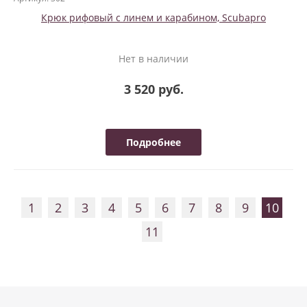
Крюк рифовый с линем и карабином, Scubapro
Нет в наличии
3 520 руб.
Подробнее
1
2
3
4
5
6
7
8
9
10
11