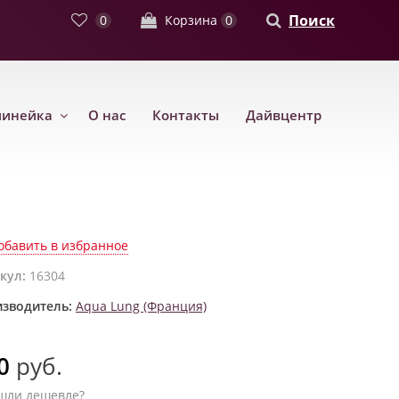
Поиск
0
Корзина
0
линейка
О нас
Контакты
Дайвцентр
обавить в избранное
кул:
16304
зводитель:
Aqua Lung (Франция)
0
руб.
шли дешевле?