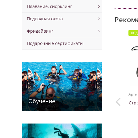
Плавание, снорклинг
Реком
Подводная охота
Фридайвинг
ПОД
Подарочные сертификаты
Арти
Обучение
Стро