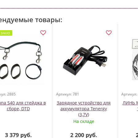
ендуемые товары:
 ЗАКАЗ
кул: 2885
Артикул: 781
Артикул:
па S40 для стейджа в
Зарядное устройство для
ЛИНЬ М
сборе, DTD
аккумулятора Tenergy
(3,7V)
На складе
3 379 руб.
2 200 руб.