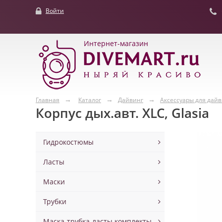
Войти
Интернет-магазин
Главная
Каталог
Дайвинг
Аксессуары для дай
Корпус дых.авт. XLC, Glasia
Гидрокостюмы
Ласты
Маски
Трубки
Маска-трубка-ласты комплекты