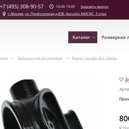
+7 (495) 308-90-57
Заказать звонок
10:00-19:00
г. Москва, ул. Профсоюзная,д.83Б, бассейн МИСИС, 3 этаж
Каталог
Размерная 
винга
Запчасти для регуляторов
Корпус дых.авт. XLC, Glasia
Д
Арти
Прои
80
На