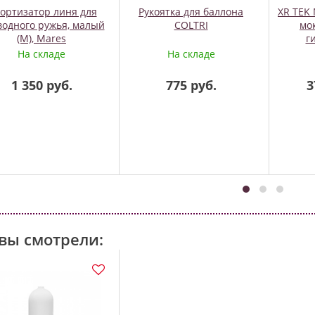
ортизатор линя для
Рукоятка для баллона
XR TEK
водного ружья, малый
COLTRI
мок
(M), Mares
г
На складе
На складе
1 350 руб.
775 руб.
3
вы смотрели: