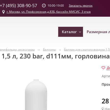
+7 (495) 308-90-57
Заказать звонок
10:00-19:00
г. Москва, ул. Профсоюзная,д.83Б, бассейн МИСИС, 3 этаж
Каталог
Размерная 
манифольды, аксессуары
Баллоны
Баллон для сжатого воздуха 1,
 1,5 л, 230 bar, d111мм, горлови
Д
Арти
Прои
28
На