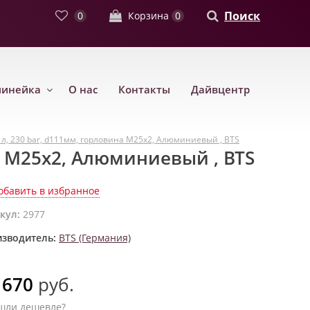
Поиск
0
Корзина
0
линейка
О нас
Контакты
Дайвцентр
5 л, 230 bar, d111мм, горловина М25х2, Алюминиевый , BTS
на М25х2, Алюминиевый , BTS
обавить в избранное
кул:
2977
зводитель:
BTS (Германия)
 670
руб.
шли дешевле?