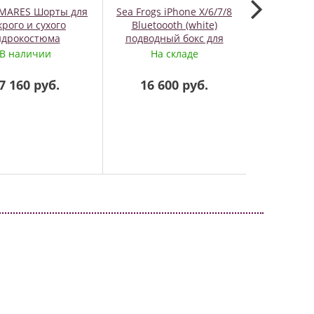
 MARES Шорты для
Sea Frogs iPhone X/6/7/8
Перчатки 
рого и сухого
Bluetoooth (white)
Ult
идрокостюма
подводный бокс для
Apple iPhone X/6/7/8
В наличии
На складе
На
7 160 руб.
16 600 руб.
6 0