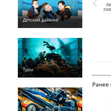
Ам
под
Детский дайв­­инг
Туры
Ранее 