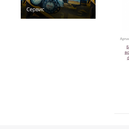
Сервис
Арти
Б
во
М2