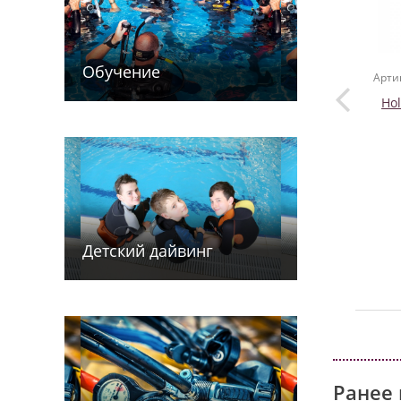
Обучение
Арти
Ho
Детский дайв­­инг
Ранее 