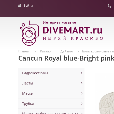
Войти
Интернет-магазин
Главная
Каталог
Дайвинг
Боты, коралловые та
Cancun Royal blue-Bright pi
Гидрокостюмы
Ласты
Маски
Трубки
Маска-трубка-ласты комплекты