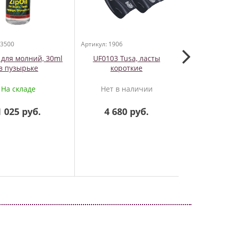
 3500
Артикул: 1906
Артикул: 327
 для молний, 30ml
UF0103 Tusa, ласты
EverDry 4 
в пузырьке
короткие
костю
На складе
Нет в наличии
На
1 025 руб.
4 680 руб.
177 