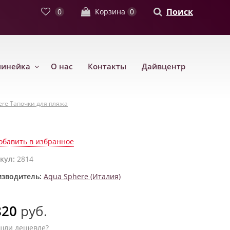
Поиск
0
Корзина
0
линейка
О нас
Контакты
Дайвцентр
here Тапочки для пляжа
обавить в избранное
кул:
2814
зводитель:
Aqua Sphere (Италия)
820
руб.
шли дешевле?