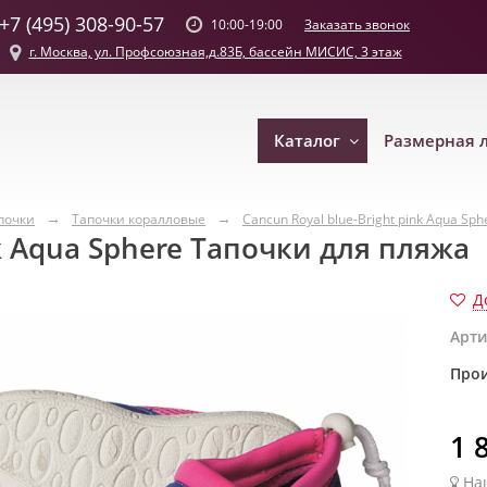
+7 (495) 308-90-57
Заказать звонок
10:00-19:00
г. Москва, ул. Профсоюзная,д.83Б, бассейн МИСИС, 3 этаж
Каталог
Размерная 
почки
Тапочки коралловые
Cancun Royal blue-Bright pink Aqua Sp
nk Aqua Sphere Тапочки для пляжа
Д
Арти
Прои
1 
На