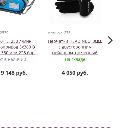
 2539
Артикул: 276
Артикул: 169
0-TE, 250 л/мин,
Перчатки HEAD NEO, 3мм,
UC0211P KL
опривод 3х380 В,
с двусторонним
комплект 
, 330 или 225 бар.,
нейлоном, цв.черный
д
Poseidon
ет в наличии
На складе
На
19 148 руб.
4 050 руб.
5 9