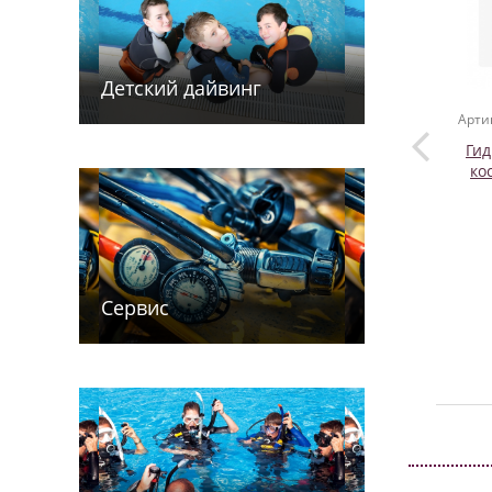
Детский дайв­­инг
Арти
Гид
ко
Сервис