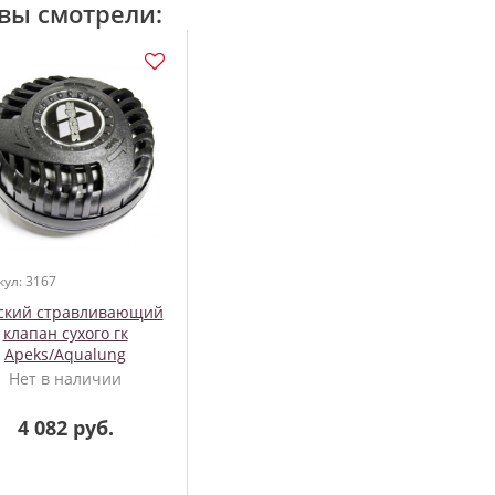
вы смотрели:
кул: 3167
ский стравливающий
клапан сухого гк
Apeks/Aqualung
Нет в наличии
4 082 руб.