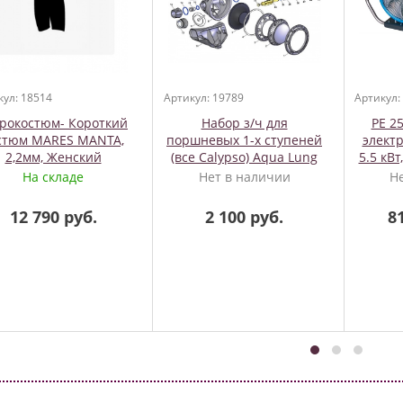
кул: 18514
Артикул: 19789
Артикул:
рокостюм- Короткий
Набор з/ч для
PE 25
стюм MARES MANTA,
поршневых 1-х ступеней
электр
2,2мм, Женский
(все Calypso) Aqua Lung
5.5 кВт
На складе
Нет в наличии
Н
12 790 руб.
2 100 руб.
8