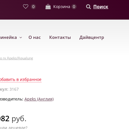
Поиск
0
Корзина
0
линейка
О нас
Контакты
Дайвцентр
 гк Apeks/Aqualung
обавить в избранное
кул:
3167
зводитель:
Apeks (Англия)
082
руб.
шли дешевле?