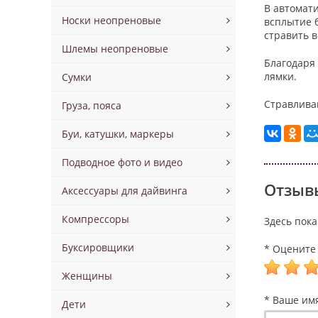
В автомат
Носки неопреновые
всплытие б
стравить 
Шлемы неопреновые
Благодаря
лямки.
Сумки
Стравлива
Груза, пояса
Буи, катушки, маркеры
Подводное фото и видео
Отзывы
Аксессуары для дайвинга
Компрессоры
Здесь пока
Буксировщики
* Оцените 
Женщины
* Ваше им
Дети