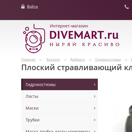
Войти
Интернет-магазин
Главная
Каталог
Дайвинг
Гидрокостюмы
Плоский стравливающий кла
Гидрокостюмы
Ласты
Маски
Трубки
Маска-трубка-ласты комплекты