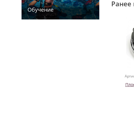
Ранее 
Обучение
Арти
Пло