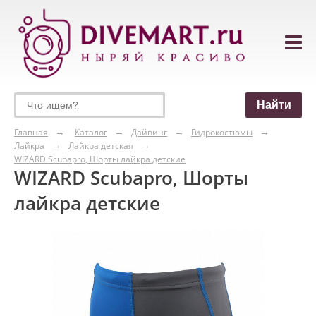
Главная
Каталог
Дайвинг
Гидрокостюмы
Лайкра
Лайкра детская
WIZARD Scubapro, Шорты лайкра детские
WIZARD Scubapro, Шорты
лайкра детские