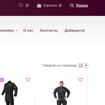
Поиск
0
Корзина
0
линейка
О нас
Контакты
Дайвцентр
Товаров на странице
НА