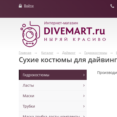
Войти
Интернет-магазин
Главная
Каталог
Дайвинг
Гидрокостюмы
Сухие костюмы для дайвин
Производ
Гидрокостюмы
Ласты
Маски
Трубки
Маска-трубка-ласты комплекты