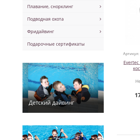
Плавание, снорклинг
Подводная охота
Фридайвинг
Подарочные сертификаты
Артикул:
Evertec
ко
Н
1
Детский дайв­­инг