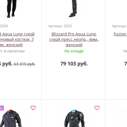
 3256
Артикул: 3255
Артикул:
rd Aqua Lung сухой
Blizzard Pro Aqua Lung,
Fusion
еновый костюм, 7
сухой пресс.неопр., 4мм.,
мм. женский
женский
ет в наличии
На складе
Н
8 руб.
79 103 руб.
7
63 315 руб.
А