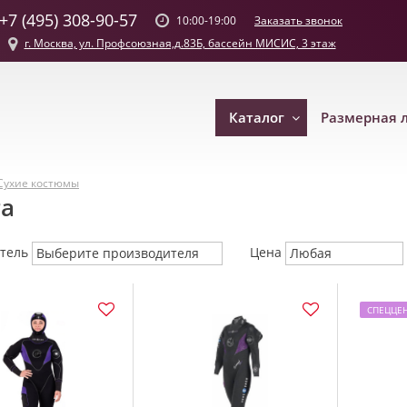
+7 (495) 308-90-57
Заказать звонок
10:00-19:00
г. Москва, ул. Профсоюзная,д.83Б, бассейн МИСИС, 3 этаж
Каталог
Размерная 
Сухие костюмы
га
итель
Цена
Выберите производителя
Любая
СПЕЦЦЕ