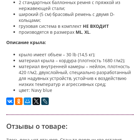
2 стандартных баллонных ремня с пряжкой из
нержавеющей стали;
широкий (5 см) брасовый ремень с двумя D-
кольцами;
грузовая система в комплект
НЕ ВХОДИТ
производятся в размерах
ML
,
XL
.
Описание крыла:
крыло имеет объем – 30 lb (14,5 кг);
материал крыла – кордура (плотность 1680 г/м
2
);
материал внутренней камеры – нейлон, плотность
420 г/м
2
, двухслойный, специально разработанный
для надувных устройств, устойчив к воздействию
низких температур и агрессивных сред;
цвет: Navy blue
Отзывы о товаре:
Здесь пока нет отзывов. Станьте первым кто оставит