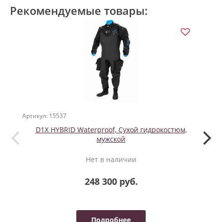
Рекомендуемые товары:
Артикул: 15537
Артикул
D1X HYBRID Waterproof, Сухой гидрокостюм,
Ба
мужской
Нет в наличии
248 300 руб.
Подробнее