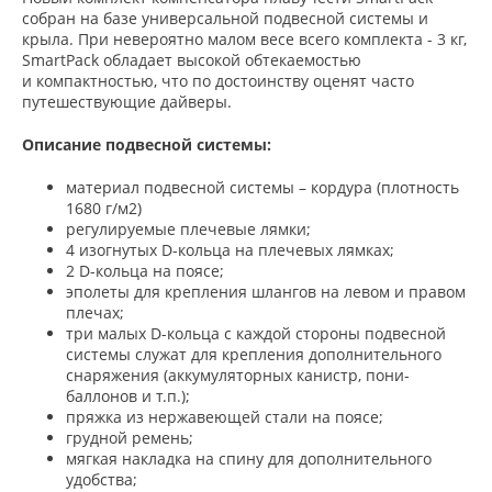
собран на базе универсальной подвесной системы и
крыла. При невероятно малом весе всего комплекта - 3 кг,
SmartPack обладает высокой обтекаемостью
и компактностью, что по достоинству оценят часто
путешествующие дайверы.
Описание подвесной системы:
материал подвесной системы – кордура (плотность
1680 г/м
2
)
регулируемые плечевые лямки;
4 изогнутых D-кольца на плечевых лямках;
2 D-кольца на поясе;
эполеты для крепления шлангов на левом и правом
плечах;
три малых D-кольца с каждой стороны подвесной
системы служат для крепления дополнительного
снаряжения (аккумуляторных канистр, пони-
баллонов и т.п.);
пряжка из нержавеющей стали на поясе;
грудной ремень;
мягкая накладка на спину для дополнительного
удобства;