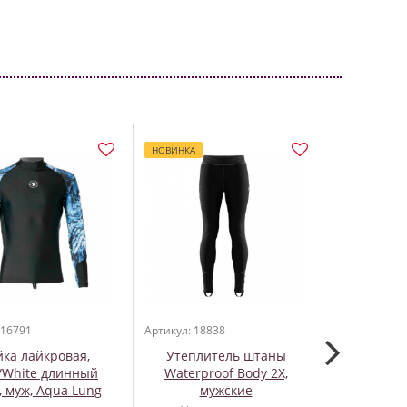
НОВИНКА
 16791
Артикул: 18838
Артикул: 148
ка лайкровая,
Утеплитель штаны
Полный 
/White длинный
Waterproof Body 2X,
установки 
, муж, Aqua Lung
мужские
перчаток A