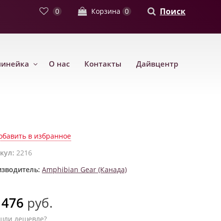
Поиск
0
Корзина
0
линейка
О нас
Контакты
Дайвцентр
обавить в избранное
кул:
2216
зводитель:
Amphibian Gear (Канада)
 476
руб.
шли дешевле?