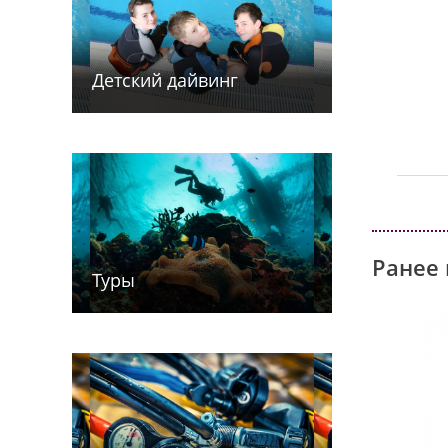
Детский дайв­­инг
Ранее 
Туры