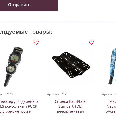
ендуемые товары:
кул: 2449
Артикул: 2195
Артикул:
пьютер для дайвинга
Спинка BackPlate
Май
ES консольный PUCK-
Standart TDE,
Navy
3 с манометром и
аллюминиевая
рукав