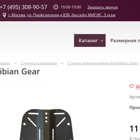
+7 (495) 308-90-57
Заказать звонок
10:00-19:00
г. Москва, ул. Профсоюзная,д.83Б, бассейн МИСИС, 3 этаж
Каталог
Размерная 
крыло
Спинки и адаптеры
Спинка алюминиевая Amphibian Gear
bian Gear
Д
Арти
Прои
11
На