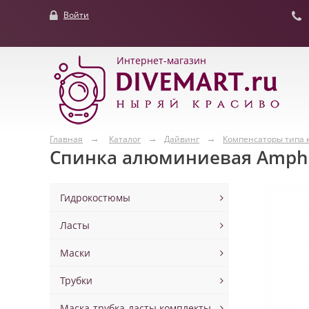
Войти
Интернет-магазин
Главная
Каталог
Дайвинг
Компенсаторы типа 
Спинка алюминиевая Amphi
Гидрокостюмы
Ласты
Маски
Трубки
Маска-трубка-ласты комплекты