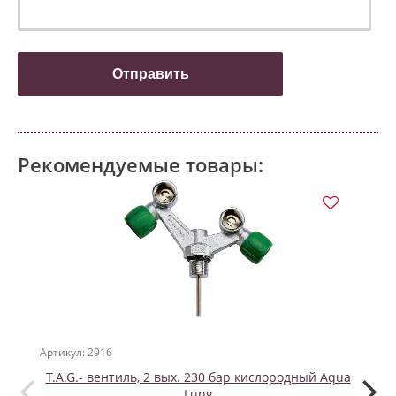
Рекомендуемые товары:
Артикул: 2916
Артикул
T.A.G.- вентиль, 2 вых. 230 бар кислородный Aqua
GAL
Lung