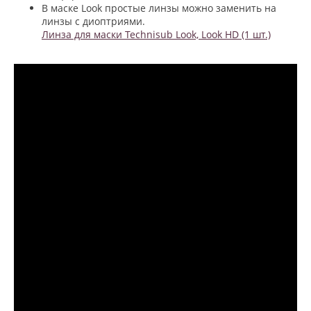
В маске Look простые линзы можно заменить на
линзы с диоптриями.
Линза для маски Technisub Look, Look HD (1 шт.)