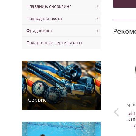
Плавание, снорклинг
Подводная охота
Реком
Фридайвинг
Подарочные сертификаты
Сервис
Арти
Si-
ст
су