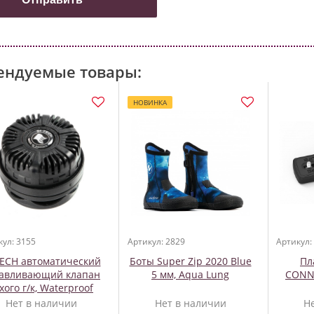
ендуемые товары:
НОВИНКА
кул: 3155
Артикул: 2829
Артикул:
TECH автоматический
Боты Super Zip 2020 Blue
Пл
равливающий клапан
5 мм, Aqua Lung
CONN
хого г/к, Waterproof
Нет в наличии
Нет в наличии
Н