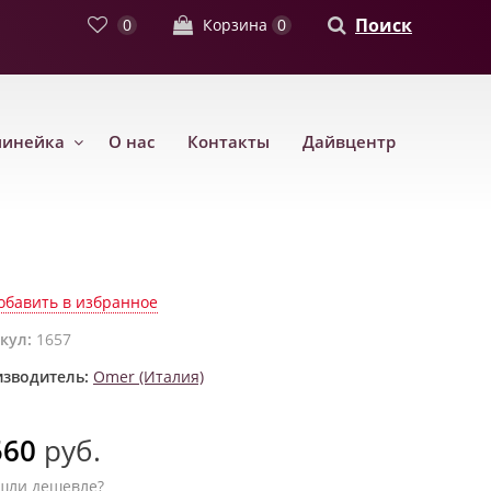
Поиск
0
Корзина
0
линейка
О нас
Контакты
Дайвцентр
обавить в избранное
кул:
1657
зводитель:
Omer (Италия)
560
руб.
шли дешевле?