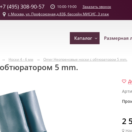
+7 (495) 308-90-57
Заказать звонок
10:00-19:00
г. Москва, ул. Профсоюзная,д.83Б, бассейн МИСИС, 3 этаж
Каталог
Размерная 
Носки 4 - 6 мм
Omer Неопреновые носки с обтюратором 5 mm.
 обтюратором 5 mm.
Д
Арти
Прои
2 
На