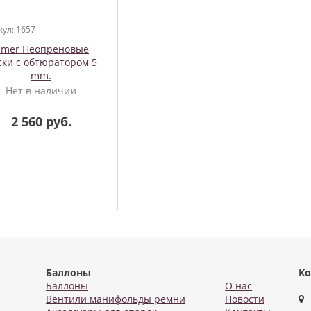
кул: 1657
mer Неопреновые
ски с обтюратором 5
mm.
Нет в наличии
2 560 руб.
Баллоны
Ко
Баллоны
О нас
Вентили манифольды ремни
Новости