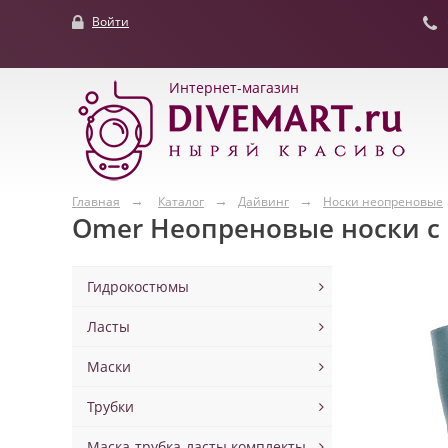
Войти
Интернет-магазин
Главная
Каталог
Дайвинг
Носки неопреновые
Omer Неопреновые носки с
Гидрокостюмы
Ласты
Маски
Трубки
Маска-трубка-ласты комплекты