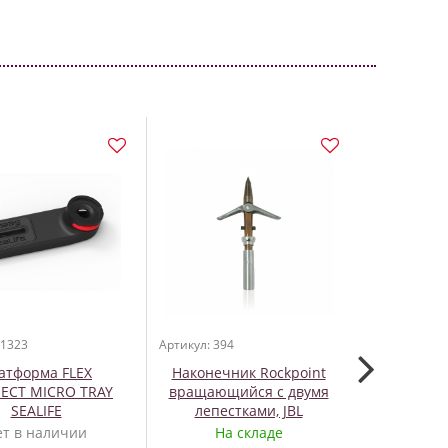
 1323
Артикул: 394
Артикул: 296
атформа FLEX
Наконечник Rockpoint
Балло
ECT MICRO TRAY
вращающийся с двумя
(алюминий)
SEALIFE
лепестками, JBL
поли
ет в наличии
На складе
На