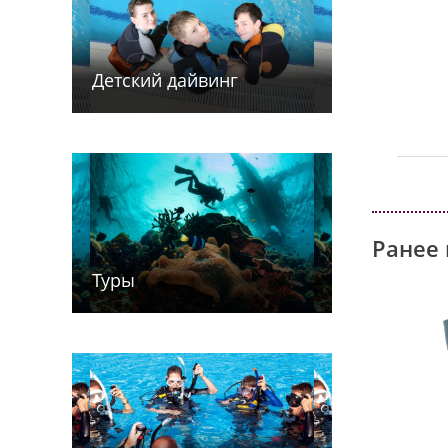
Детский дайв­­инг
Ранее 
Туры