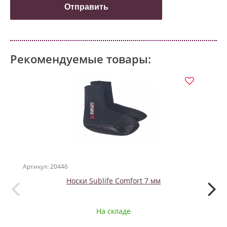
Рекомендуемые товары:
НО
Артикул: 20446
Артикул
Носки Sublife Comfort 7 мм
Tr
На складе