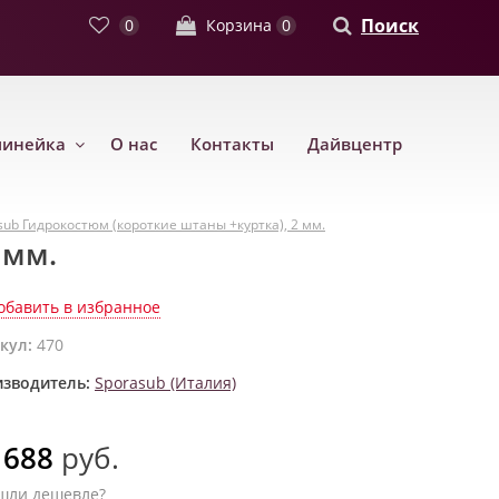
Поиск
0
Корзина
0
линейка
О нас
Контакты
Дайвцентр
sub Гидрокостюм (короткие штаны +куртка), 2 мм.
 мм.
обавить в избранное
кул:
470
зводитель:
Sporasub (Италия)
 688
руб.
шли дешевле?