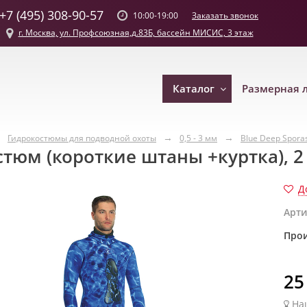
+7 (495) 308-90-57
Заказать звонок
10:00-19:00
г. Москва, ул. Профсоюзная,д.83Б, бассейн МИСИС, 3 этаж
Каталог
Размерная 
Гидрокостюмы для подводной охоты
0,5 - 3 мм
Blue Deep Spora
стюм (короткие штаны +куртка), 2
Д
Арти
Прои
25
На