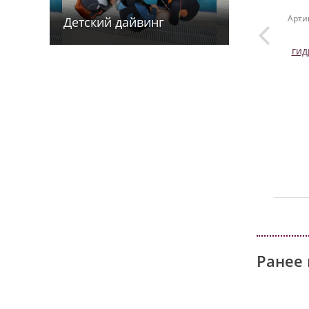
Арти
Детский дайв­­инг
гид
Ранее 