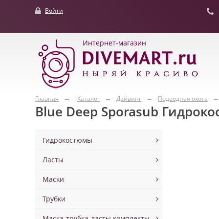
Войти
Интернет-магазин
Главная
Каталог
Дайвинг
Подводная охота
Blue Deep Sporasub Гидроко
Гидрокостюмы
Ласты
Маски
Трубки
Маска-трубка-ласты комплекты