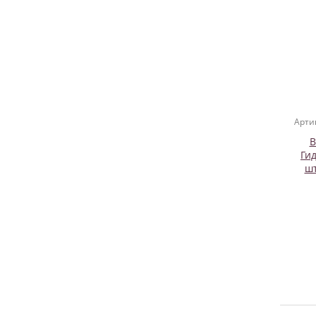
Арти
B
Ги
шт