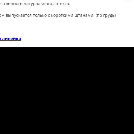
ественного натурального латекса.
м выпускается только с короткими штанами. (по грудь)
я линейка