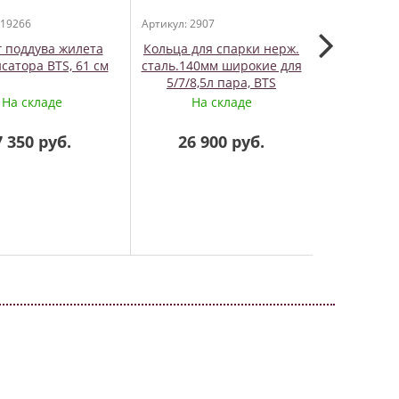
 19266
Артикул: 2907
Артикул: 283
 поддува жилета
Кольца для спарки нерж.
DB0201 IM
сатора BTS, 61 см
сталь.140мм широкие для
н
5/7/8,5л пара, BTS
На складе
На складе
В 
7 350 руб.
26 900 руб.
3 300 р