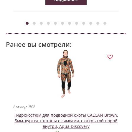
Ранее вы смотрели:
Артикул: 508
Гидрокостюм для подводной охоты CALCAN Brown,
5мм, куртка + штаны с лямками, с открытой порой
внутри, Aqua Discovery