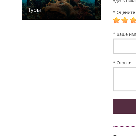
Здесь пока
Туры
* Оцените 
* Ваше им
* Отзыв: