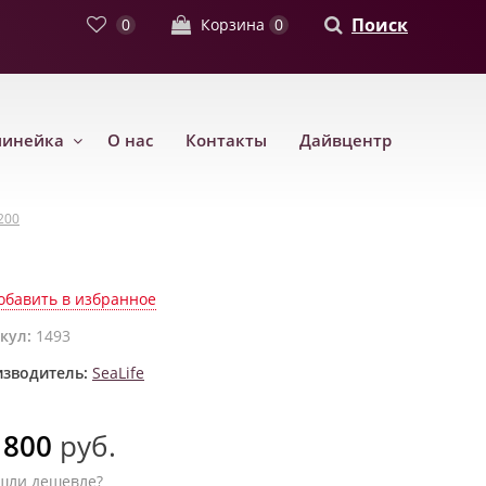
Поиск
0
Корзина
0
линейка
О нас
Контакты
Дайвцентр
200
обавить в избранное
кул:
1493
зводитель:
SeaLife
 800
руб.
шли дешевле?