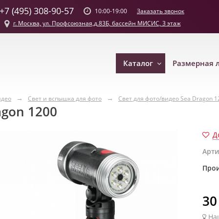
+7 (495) 308-90-57
Заказать звонок
10:00-19:00
г. Москва, ул. Профсоюзная,д.83Б, бассейн МИСИС, 3 этаж
Каталог
Размерная 
идео
Свет и вспышка для фото
Свет для фото/видео Sea Dragon 1
agon 1200
Д
Арти
Прои
30
На