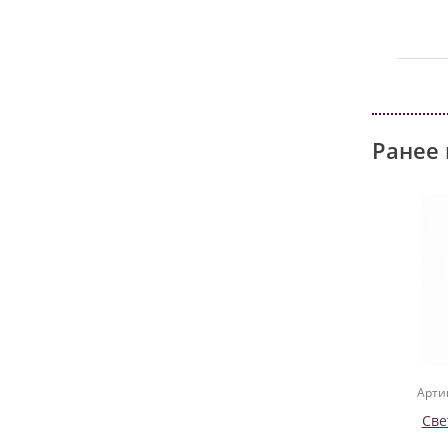
Ранее 
Арти
Све