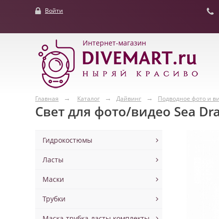
Войти
Интернет-магазин
Главная
Каталог
Дайвинг
Подводное фото и в
Свет для фото/видео Sea Dr
Гидрокостюмы
Ласты
Маски
Трубки
Маска-трубка-ласты комплекты