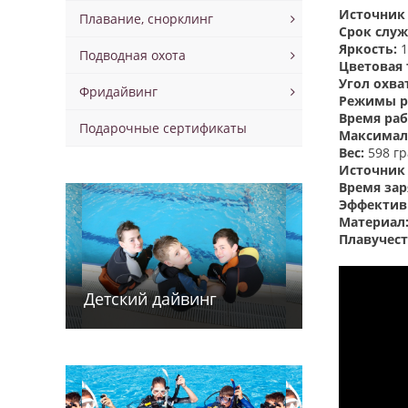
Источник 
Плавание, снорклинг
Срок слу
Яркость:
1
Подводная охота
Цветовая 
Угол охва
Фридайвинг
Режимы р
Время раб
Подарочные сертификаты
Максимал
Вес:
598 г
Источник
Время за
Эффектив
Материал
Плавучест
Детский дайв­­инг