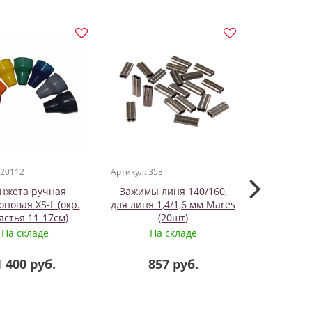
 20112
Артикул: 358
Артикул: 371
нжета ручная
Зажимы линя 140/160,
Шланг
оновая XS-L (окр.
для линя 1,4/1,6 мм Mares
давления 
ястья 11-17см)
(20шт)
На складе
На складе
Нет 
1 400 руб.
857 руб.
3 8