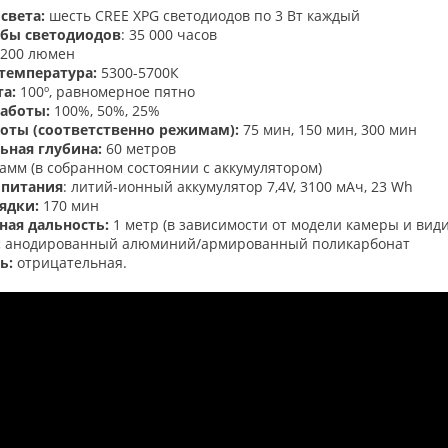
света:
шесть CREE XPG светодиодов по 3 Вт каждый
жбы светодиодов
:
35 000 часов
200 люмен
температура:
5300-5700К
та:
100º, равномерное пятно
аботы:
100%, 50%, 25%
оты (соответственно режимам):
75 мин, 150 мин, 300 мин
ьная глубина:
60 метров
рамм (в собранном состоянии с аккумулятором)
 питания
: литий-ионный аккумулятор 7,4V, 3100 мАч, 23 Wh
рядки:
170 мин
ная дальность:
1 метр (в зависимости от модели камеры и вид
:
анодированный алюминий/армированный поликарбонат
ь:
отрицательная.