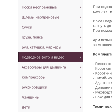
При подсо
Носки неопреновые
комплект н
Шлемы неопреновые
В Sea Drag
гаснуть д
Сумки
При помощ
Груза, пояса
Арм вспыш
за мгнове
Буи, катушки, маркеры
Комплект
Подводное фото и видео
- Голова о
Аксессуары для дайвинга
- Короткая
- Короткий
Компрессоры
- Литий-и
- Адаптер 
Буксировщики
- Дополни
- Руководс
- Бокс для
Женщины
Техническ
Дети