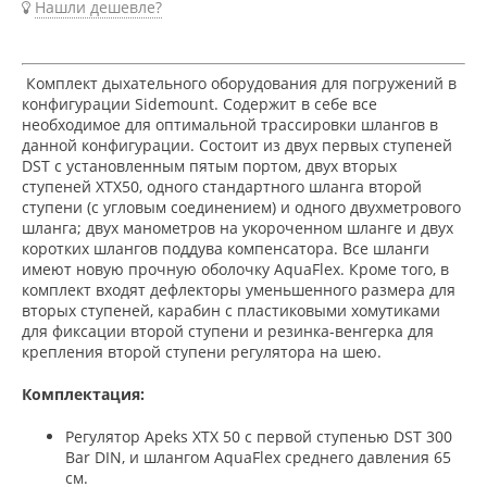
Нашли дешевле?
Комплект дыхательного оборудования для погружений в
конфигурации Sidemount. Содержит в себе все
необходимое для оптимальной трассировки шлангов в
данной конфигурации. Состоит из двух первых ступеней
DST с установленным пятым портом, двух вторых
ступеней XTX50, одного стандартного шланга второй
ступени (с угловым соединением) и одного двухметрового
шланга; двух манометров на укороченном шланге и двух
коротких шлангов поддува компенсатора. Все шланги
имеют новую прочную оболочку AquaFlex. Кроме того, в
комплект входят дефлекторы уменьшенного размера для
вторых ступеней, карабин с пластиковыми хомутиками
для фиксации второй ступени и резинка-венгерка для
крепления второй ступени регулятора на шею.
Комплектация:
Регулятор Apeks XTX 50 с первой ступенью DST 300
Bar DIN, и шлангом
AquaFlex
среднего давления 65
см.