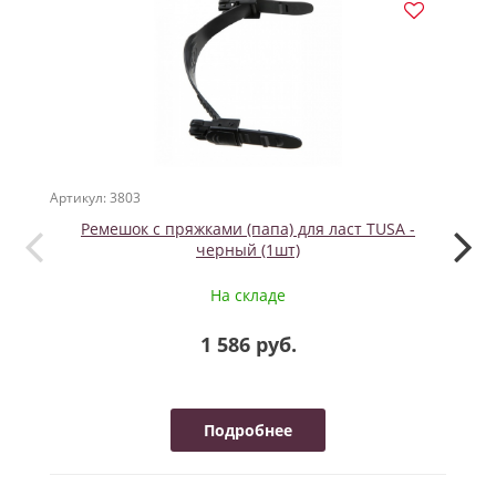
ПО
Артикул: 3803
Артикул
Ремешок с пряжками (папа) для ласт TUSA -
Г
черный (1шт)
На складе
1 586 руб.
Подробнее