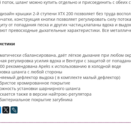
поток, шланг можно купить отдельно и присоединить с обеих с
изайн крышки 2-й ступени XTX 200 позволяет без труда воспол
чатке, конструкция кнопки позволяет регулировать силу поток
иту от попадания песка и других частиц,клапаны вдоха и выдо
ают превосходные дыхательные характеристики. Все металлич
истики
матически сбалансирована, даёт лёгкое дыхание при любом о
ная регулировка усилия вдоха и Вентури с защитой от попадан
200 рекомендована Apeks к использованию в холодной воде
новка шланга с любой стороны
няемый дефлектор выдоха ( в комплекте малый дефлектор)
бристое хромированное покрытие
ожность установки шарнирного шланга
скается также в версии найтрокс-регулятора
бактериальное покрытие загубника