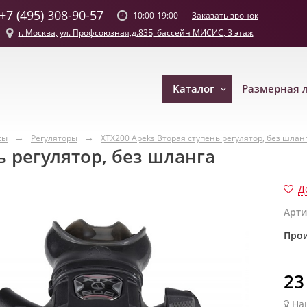
+7 (495) 308-90-57
Заказать звонок
10:00-19:00
г. Москва, ул. Профсоюзная,д.83Б, бассейн МИСИС, 3 этаж
Каталог
Размерная 
сы
Регуляторы
XTX200 Apeks Вторая ступень регулятор, без шлан
ь регулятор, без шланга
Д
Арти
Прои
23
На