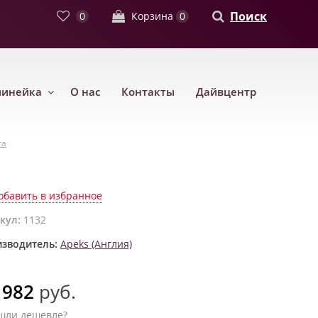
Поиск
0
Корзина
0
линейка
О нас
Контакты
Дайвцентр
га
обавить в избранное
кул:
1132
зводитель:
Apeks (Англия)
 982
руб.
шли дешевле?