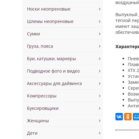
воздушный 
Носки неопреновые
Выпуклый д
тёплой пер
Шлемы неопреновые
имеют защ
обеспечив
Сумки
Груза, пояса
Характер
Буи, катушки, маркеры
Пнев
Плав
XTX 
Подводное фото и видео
Уста
Заме
Аксессуары для дайвинга
Сере
Возм
Компрессоры
Выпу
Анти
Буксировщики
Женщины
Дети