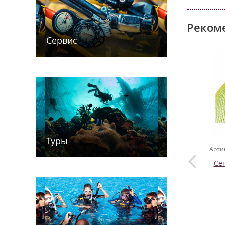
Реком
Сервис
Туры
Арти
Сет