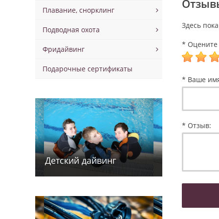
Отзывы
Плавание, снорклинг
Здесь пока
Подводная охота
* Оцените 
Фридайвинг
Подарочные сертификаты
* Ваше им
* Отзыв:
Детский дайв­­инг