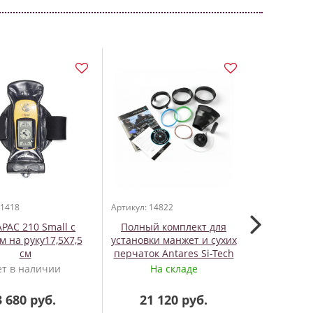
 1418
Артикул: 14822
Артикул: 420
PAC 210 Small с
Полный комплект для
Ручка
 на руку17,5Х7,5
установки манжет и сухих
заряжани
см
перчаток Antares Si-Tech
б
(60600)
ет в наличии
На складе
На
3 680 руб.
21 120 руб.
65