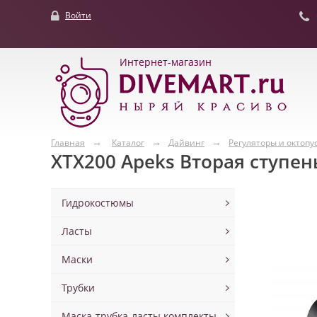
Войти
Интернет-магазин
Главная
Каталог
Дайвинг
Регуляторы и октопу
XTX200 Apeks Вторая ступен
Гидрокостюмы
Ласты
Маски
Трубки
Маска-трубка-ласты комплекты