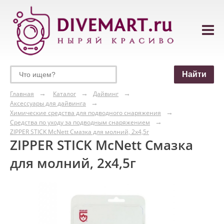
Главная
Каталог
Дайвинг
Аксессуары для дайвинга
Химические средства для подводного снаряжения
Средства по уходу за подводным снаряжением
ZIPPER STICK McNett Смазка для молний, 2х4,5г
ZIPPER STICK McNett Смазка
для молний, 2х4,5г