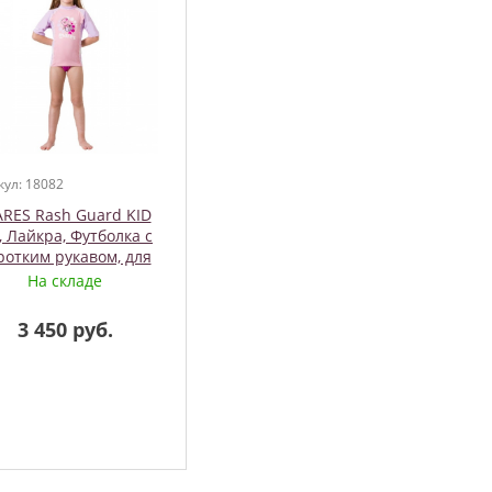
кул: 18082
RES Rash Guard KID
, Лайкра, Футболка с
ротким рукавом, для
девочки
На складе
3 450 руб.