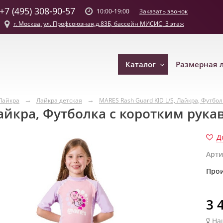
+7 (495) 308-90-57
Заказать звонок
10:00-19:00
г. Москва, ул. Профсоюзная,д.83Б, бассейн МИСИС, 3 этаж
Каталог
Размерная 
Лайкра
Лайкра детская
MARES Rash Guard KID L/S, Лайкра, Футбол
Лайкра, Футболка с коротким рука
Д
Арти
Прои
3 
На