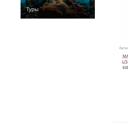
Туры
Арти
MA
L/S
ко