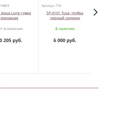
 14863
Артикул: 718
Артикул: 157
c Aqua Lung сумка
SP-0101 Tusa, трубка
Sidemo
дорожная
черный силикон
MARES XR
нерж. ста
ет в наличии
В наличии
На
0 205 руб.
6 000 руб.
8 7