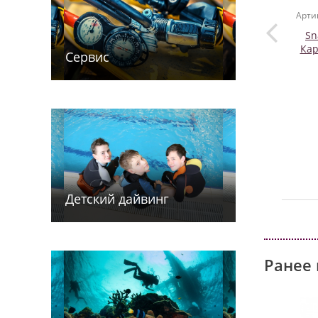
Арти
Sn
Кар
Сервис
Детский дайв­­инг
Ранее 