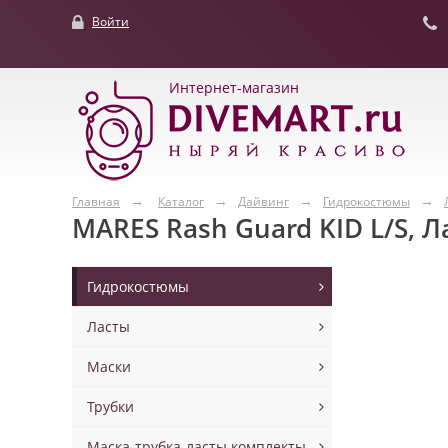
Войти
Интернет-магазин
Главная
Каталог
Дайвинг
Гидрокостюмы
MARES Rash Guard KID L/S, 
Гидрокостюмы
Ласты
Маски
Трубки
Маска-трубка-ласты комплекты