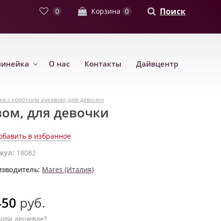
Поиск
0
Корзина
0
линейка
О нас
Контакты
Дайвцентр
ка с коротким рукавом, для девочки
вом, для девочки
обавить в избранное
кул:
18082
зводитель:
Mares (Италия)
450
руб.
шли дешевле?