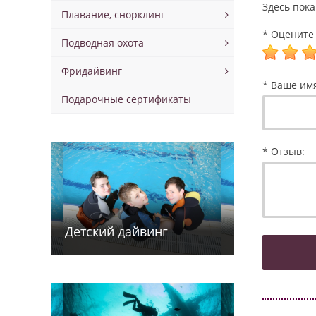
Здесь пока
Плавание, снорклинг
* Оцените 
Подводная охота
Фридайвинг
* Ваше им
Подарочные сертификаты
* Отзыв:
Детский дайв­­инг