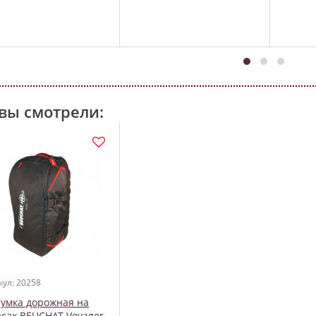
вы смотрели:
кул: 20258
умка дорожная на
есах BEUCHAT Voyager