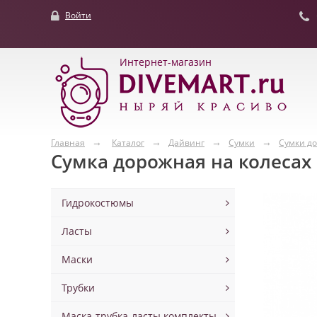
Войти
Интернет-магазин
Главная
Каталог
Дайвинг
Сумки
Сумки д
Сумка дорожная на колесах 
Гидрокостюмы
Ласты
Маски
Трубки
Маска-трубка-ласты комплекты