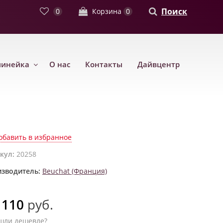
Поиск
0
Корзина
0
линейка
О нас
Контакты
Дайвцентр
обавить в избранное
кул:
20258
зводитель:
Beuchat (Франция)
 110
руб.
шли дешевле?