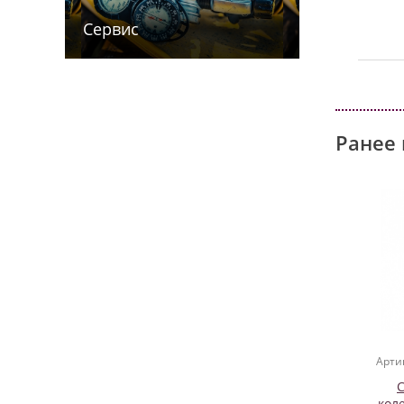
Сервис
Ранее 
Арти
С
кол