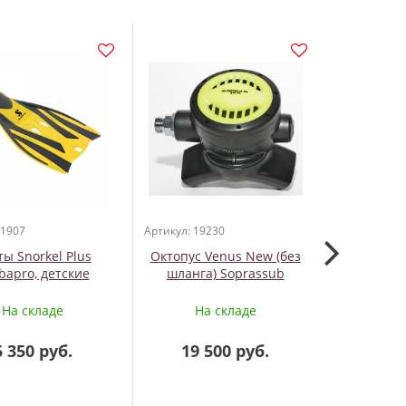
ПОД ЗАКАЗ
 1907
Артикул: 19230
Артикул: 183
ты Snorkel Plus
Октопус Venus New (без
Баллонны
bapro, детские
шланга) Soprassub
H
На складе
На складе
На
5 350 руб.
19 500 руб.
5 0