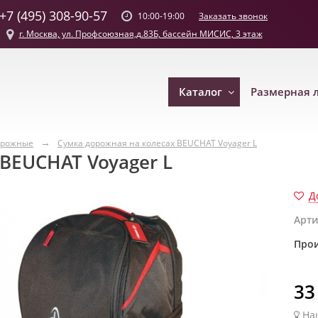
+7 (495) 308-90-57
Заказать звонок
10:00-19:00
г. Москва, ул. Профсоюзная,д.83Б, бассейн МИСИС, 3 этаж
Каталог
Размерная 
орожные
Сумка дорожная на колесах BEUCHAT Voyager L
BEUCHAT Voyager L
Д
Арти
Прои
33
На